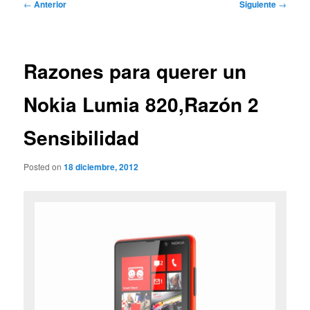
Navegación
←
Anterior
Siguiente
→
de
entradas
Razones para querer un
Nokia Lumia 820,Razón 2
Sensibilidad
Posted on
18 diciembre, 2012