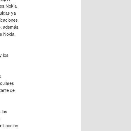
les Nokia
luidas ya
licaciones
le, además
de Nokia
y los
s
iculares
tante de
 los
e
nificación