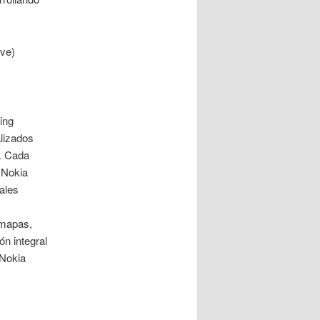
ive)
ing
lizados
a. Cada
 Nokia
ales
 mapas,
n integral
 Nokia