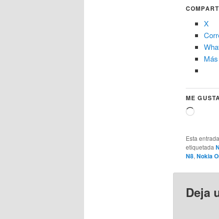
COMPART
X
Corr
Wha
Más
ME GUSTA
Cargand
Esta entrad
etiquetada
N
N8
,
Nokia O
Deja 