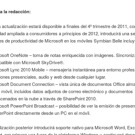
a la redacción:
 actualización estará disponible a finales del 4º trimestre de 2011, c
idad ampliada a consumidores a principios de 2012, introducirá una se
es de productividad de Microsoft en los móviles Symbian Belle inclu
osoft OneNote – toma de notas enriquecida con imágenes. Sincroniz
atible con Microsoft SkyDrive®.
osoft Lync 2010 Mobile – mensajería instantánea para entorno profes
iones presenciales, audio y web desde cualquier lugar.
osoft Document Connection – vista única de documentos Office al
l móvil, incluidos datos adjuntos de correo electrónico y documentos
cenados en la nube a través de SharePoint 2010.
osoft PowerPoint Broadcast – posibilidad de ver la emisión de prese
rPoint directamente desde un PC en el móvil.
ización posterior introducirá soporte nativo para Microsoft Word, Exc
, por primera vez fuera de la plataforma Windows y continuará desa