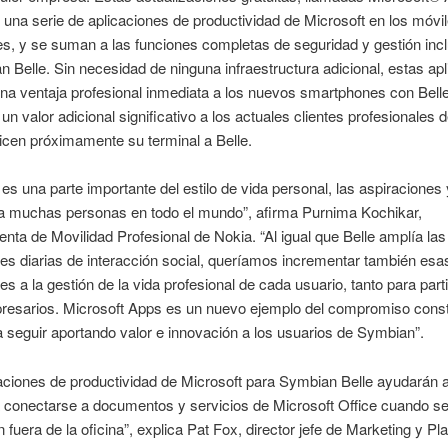
 una serie de aplicaciones de productividad de Microsoft en los móvi
s, y se suman a las funciones completas de seguridad y gestión inc
 Belle. Sin necesidad de ninguna infraestructura adicional, estas ap
na ventaja profesional inmediata a los nuevos smartphones con Bel
 un valor adicional significativo a los actuales clientes profesionales 
icen próximamente su terminal a Belle.
o es una parte importante del estilo de vida personal, las aspiraciones 
ra muchas personas en todo el mundo”, afirma Purnima Kochikar,
enta de Movilidad Profesional de Nokia. “Al igual que Belle amplía las
des diarias de interacción social, queríamos incrementar también esa
des a la gestión de la vida profesional de cada usuario, tanto para part
esarios. Microsoft Apps es un nuevo ejemplo del compromiso cons
 seguir aportando valor e innovación a los usuarios de Symbian”.
aciones de productividad de Microsoft para Symbian Belle ayudarán a
 conectarse a documentos y servicios de Microsoft Office cuando s
 fuera de la oficina”, explica Pat Fox, director jefe de Marketing y Pla