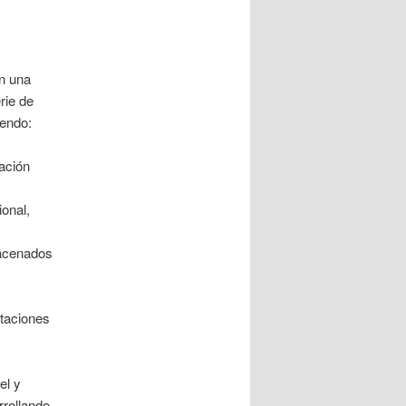
on una
rie de
yendo:
ación
ional,
macenados
ntaciones
el y
rrollando