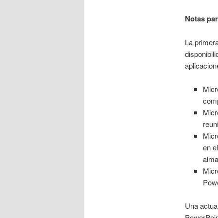
Notas par
La primera
disponibil
aplicacion
Micr
comp
Micr
reun
Micr
en e
alma
Micr
Powe
Una actual
PowerPoint