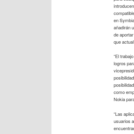
introducen
compatible
en Symbian
añadirán u
de aportar
que actual
“El trabaj
logros pa
vicepresid
posibilida
posibilida
como empr
Nokia para
“Las aplic
usuarios a
encuentran