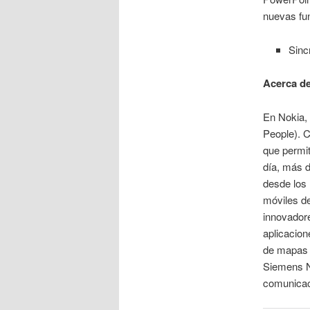
nuevas fun
Sinc
Acerca d
En Nokia,
People). 
que permit
día, más d
desde los
móviles de
innovadore
aplicacio
de mapas d
Siemens N
comunicaci