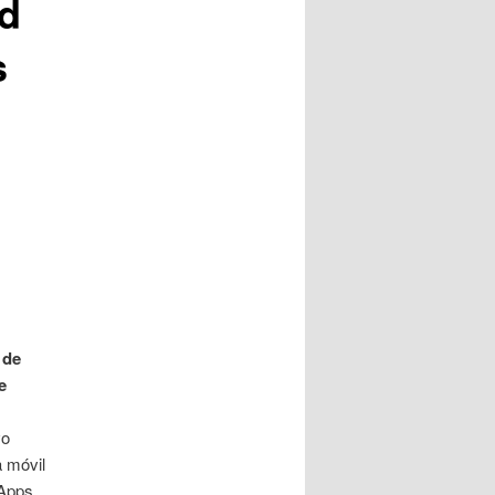
ad
s
 de
e
vo
a móvil
 Apps,