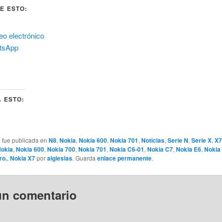
E ESTO:
eo electrónico
tsApp
 ESTO:
o...
a fue publicada en
N8
,
Nokia
,
Nokia 600
,
Nokia 701
,
Noticias
,
Serie N
,
Serie X
,
X7
okia
,
Nokia 600
,
Nokia 700
,
Nokia 701
,
Nokia C6-01
,
Nokia C7
,
Nokia E6
,
Nokia
ro.
,
Nokia X7
por
aiglesias
. Guarda
enlace permanente
.
un comentario