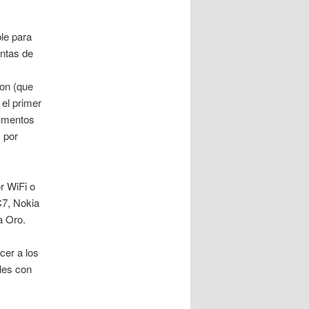
ble para
entas de
on (que
 el primer
cumentos
 por
r WiFi o
C7, Nokia
a Oro.
cer a los
les con