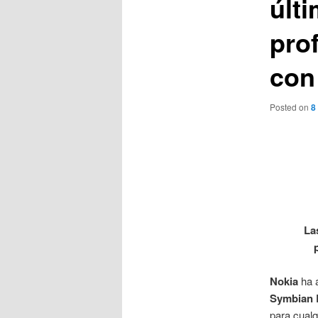
últ
pro
con
Posted on
8
La
Nokia
ha a
Symbian 
para cualq