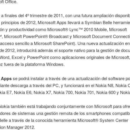
ft Office.
 a finales del 4º trimestre de 2011, con una futura ampliación disponi
 principios de 2012, Microsoft Apps llevará a Symbian Belle herrami
ión y productividad como Microsoft® Lync™ 2010 Mobile, Microsoft
 Microsoft PowerPoint® Broadcast y Microsoft Document Connecti
 acceso sencillo a Microsoft SharePoint). Una nueva actualización en
e 2012, introducirá además el soporte nativo para la gestión de do
Word, Excel y PowerPoint como aplicaciones originales de Microsoft,
z fuera de la plataforma Windows.
t Apps
se podrá instalar a través de una actualización del software po
ante descarga a través del PC, y funcionará en el Nokia N8, Nokia 
kia E7, Nokia E6, Nokia X7, Nokia 700, Nokia 701, Nokia 600 y Noki
kia también está trabajando conjuntamente con Microsoft para ofre
adores de sistemas una gestión remota de los smartphones compatib
elle a través de la conocida herramienta Microsoft® System Center
tion Manager 2012.