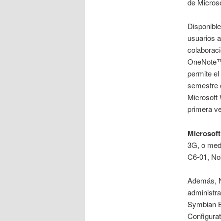
de Microso
Disponible
usuarios a
colaborac
OneNote™,
permite el
semestre d
Microsoft 
primera ve
Microsof
3G, o medi
C6-01, No
Además, No
administr
Symbian B
Configura