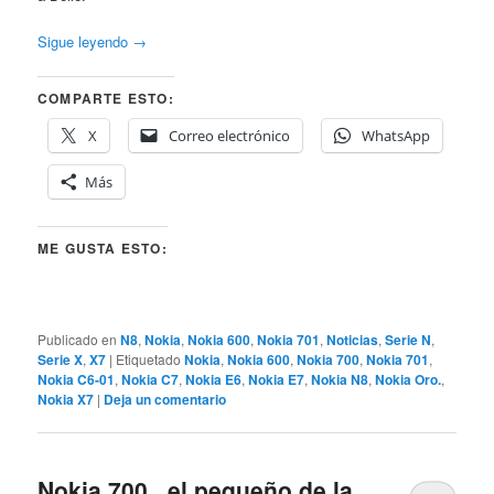
Sigue leyendo
→
COMPARTE ESTO:
X
Correo electrónico
WhatsApp
Más
ME GUSTA ESTO:
Publicado en
N8
,
Nokia
,
Nokia 600
,
Nokia 701
,
Noticias
,
Serie N
,
Serie X
,
X7
|
Etiquetado
Nokia
,
Nokia 600
,
Nokia 700
,
Nokia 701
,
Nokia C6-01
,
Nokia C7
,
Nokia E6
,
Nokia E7
,
Nokia N8
,
Nokia Oro.
,
Nokia X7
|
Deja un comentario
Nokia 700 , el pequeño de la