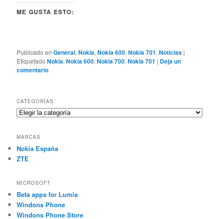
ME GUSTA ESTO:
Publicado en
General
,
Nokia
,
Nokia 600
,
Nokia 701
,
Noticias
|
Etiquetado
Nokia
,
Nokia 600
,
Nokia 700
,
Nokia 701
|
Deja un
comentario
CATEGORÍAS
Categorías
MARCAS
Nokia España
ZTE
MICROSOFT
Beta apps for Lumia
Windons Phone
Windons Phone Store