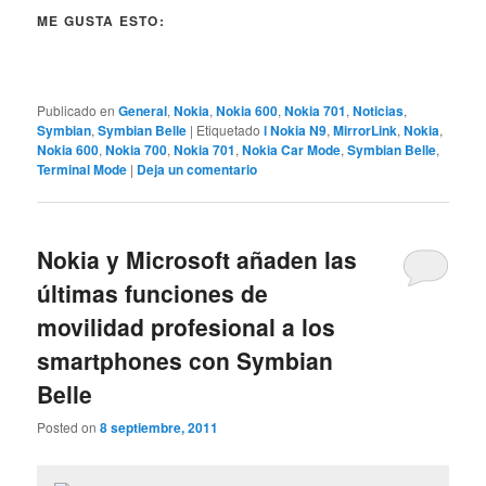
ME GUSTA ESTO:
Publicado en
General
,
Nokia
,
Nokia 600
,
Nokia 701
,
Noticias
,
Symbian
,
Symbian Belle
|
Etiquetado
l Nokia N9
,
MirrorLink
,
Nokia
,
Nokia 600
,
Nokia 700
,
Nokia 701
,
Nokia Car Mode
,
Symbian Belle
,
Terminal Mode
|
Deja un comentario
Nokia y Microsoft añaden las
últimas funciones de
movilidad profesional a los
smartphones con Symbian
Belle
Posted on
8 septiembre, 2011