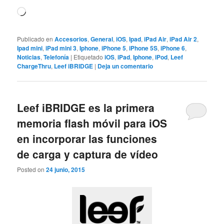
Cargando...
Publicado en
Accesorios
,
General
,
iOS
,
Ipad
,
iPad Air
,
iPad Air 2
,
Ipad mini
,
iPad mini 3
,
Iphone
,
iPhone 5
,
iPhone 5S
,
iPhone 6
,
Noticias
,
Telefonía
|
Etiquetado
iOS
,
iPad
,
Iphone
,
iPod
,
Leef
ChargeThru
,
Leef iBRIDGE
|
Deja un comentario
Leef iBRIDGE es la primera
memoria flash móvil para iOS
en incorporar las funciones
de carga y captura de vídeo
Posted on
24 junio, 2015