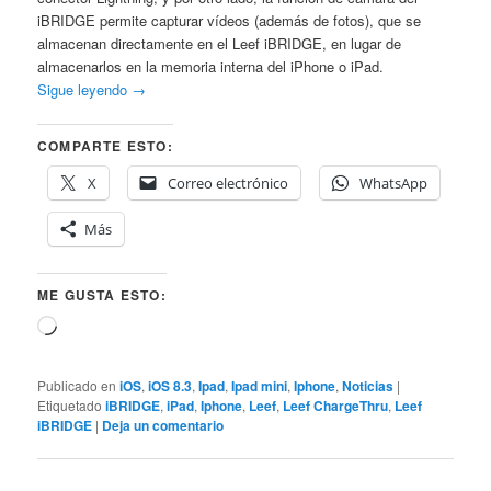
iBRIDGE permite capturar vídeos (además de fotos), que se
almacenan directamente en el Leef iBRIDGE, en lugar de
almacenarlos en la memoria interna del iPhone o iPad.
Sigue leyendo
→
COMPARTE ESTO:
X
Correo electrónico
WhatsApp
Más
ME GUSTA ESTO:
Cargando...
Publicado en
iOS
,
iOS 8.3
,
Ipad
,
Ipad mini
,
Iphone
,
Noticias
|
Etiquetado
iBRIDGE
,
iPad
,
Iphone
,
Leef
,
Leef ChargeThru
,
Leef
iBRIDGE
|
Deja un comentario