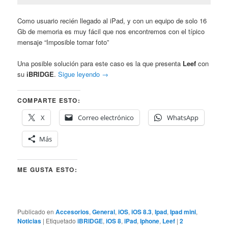
Como usuario recién llegado al iPad, y con un equipo de solo 16
Gb de memoria es muy fácil que nos encontremos con el típico
mensaje “Imposible tomar foto”
Una posible solución para este caso es la que presenta
Leef
con
su
iBRIDGE
.
Sigue leyendo
→
COMPARTE ESTO:
X
Correo electrónico
WhatsApp
Más
ME GUSTA ESTO:
Publicado en
Accesorios
,
General
,
iOS
,
iOS 8.3
,
Ipad
,
Ipad mini
,
Noticias
|
Etiquetado
iBRIDGE
,
iOS 8
,
iPad
,
Iphone
,
Leef
|
2