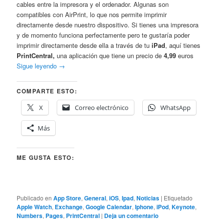
cables entre la impresora y el ordenador. Algunas son
compatibles con AirPrint, lo que nos permite imprimir
directamente desde nuestro dispositivo. Si tienes una impresora
y de momento funciona perfectamente pero te gustaría poder
imprimir directamente desde ella a través de tu
iPad
, aquí tienes
PrintCentral,
una aplicación que tiene un precio de
4,99
euros
Sigue leyendo
→
COMPARTE ESTO:
X
Correo electrónico
WhatsApp
Más
ME GUSTA ESTO:
Publicado en
App Store
,
General
,
iOS
,
Ipad
,
Noticias
|
Etiquetado
Apple Watch
,
Exchange
,
Google Calendar
,
Iphone
,
iPod
,
Keynote
,
Numbers
,
Pages
,
PrintCentral
|
Deja un comentario