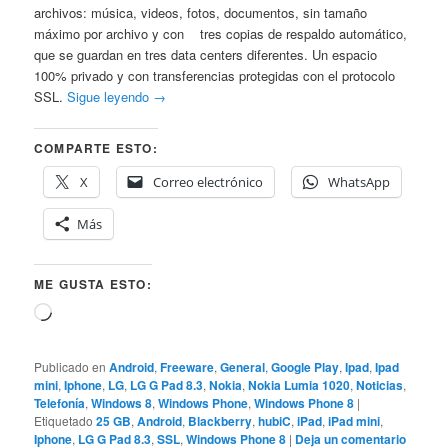
archivos: música, videos, fotos, documentos, sin tamaño
máximo por archivo y con tres copias de respaldo automático,
que se guardan en tres data centers diferentes. Un espacio
100% privado y con transferencias protegidas con el protocolo
SSL.
Sigue leyendo
→
COMPARTE ESTO:
X
Correo electrónico
WhatsApp
Más
ME GUSTA ESTO:
Cargando...
Publicado en
Android
,
Freeware
,
General
,
Google Play
,
Ipad
,
Ipad
mini
,
Iphone
,
LG
,
LG G Pad 8.3
,
Nokia
,
Nokia Lumia 1020
,
Noticias
,
Telefonía
,
Windows 8
,
Windows Phone
,
Windows Phone 8
|
Etiquetado
25 GB
,
Android
,
Blackberry
,
hubiC
,
iPad
,
iPad mini
,
Iphone
,
LG G Pad 8.3
,
SSL
,
Windows Phone 8
|
Deja un comentario