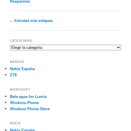
Respuestas
Navegación
←
Entradas más antiguas
de
entradas
CATEGORÍAS
Categorías
MARCAS
Nokia España
ZTE
MICROSOFT
Beta apps for Lumia
Windons Phone
Windons Phone Store
NOKIA
Nokia España