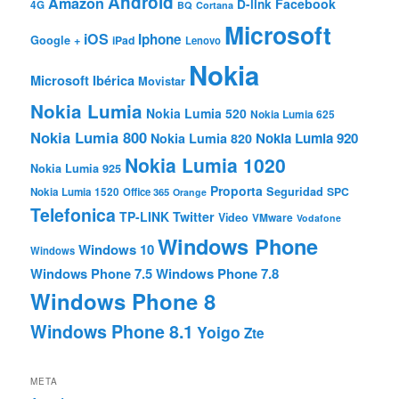
Android
Amazon
Facebook
D-link
4G
BQ
Cortana
Microsoft
iOS
Iphone
Google +
iPad
Lenovo
Nokia
Microsoft Ibérica
Movistar
Nokia Lumia
Nokia Lumia 520
Nokia Lumia 625
Nokia Lumia 800
Nokia Lumia 920
Nokia Lumia 820
Nokia Lumia 1020
Nokia Lumia 925
Proporta
Seguridad
SPC
Nokia Lumia 1520
Office 365
Orange
Telefonica
TP-LINK
Twitter
Video
VMware
Vodafone
Windows Phone
Windows 10
Windows
Windows Phone 7.5
Windows Phone 7.8
Windows Phone 8
Windows Phone 8.1
Yoigo
Zte
META