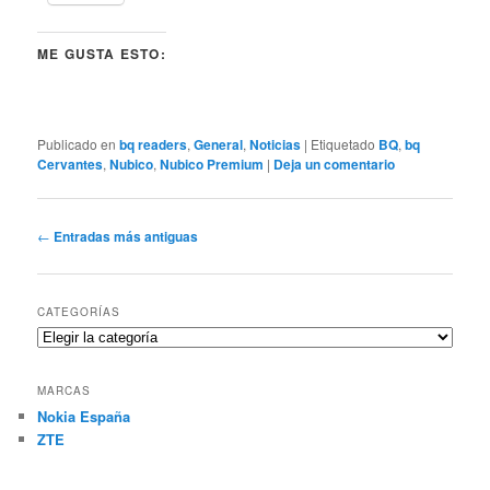
ME GUSTA ESTO:
Publicado en
bq readers
,
General
,
Noticias
|
Etiquetado
BQ
,
bq
Cervantes
,
Nubico
,
Nubico Premium
|
Deja un comentario
Navegación
←
Entradas más antiguas
de
entradas
CATEGORÍAS
Categorías
MARCAS
Nokia España
ZTE