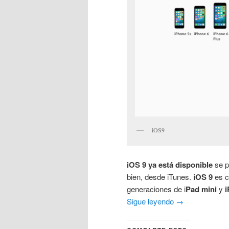
iOS9
iOS 9 ya está disponible
se p
bien, desde iTunes.
iOS 9
es c
generaciones de i
Pad mini
y
i
Sigue leyendo
→