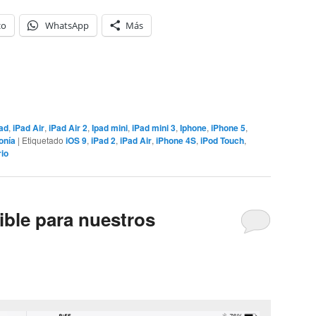
co
WhatsApp
Más
ad
,
iPad Air
,
iPad Air 2
,
Ipad mini
,
iPad mini 3
,
Iphone
,
iPhone 5
,
onía
|
Etiquetado
iOS 9
,
iPad 2
,
iPad Air
,
iPhone 4S
,
iPod Touch
,
io
ible para nuestros