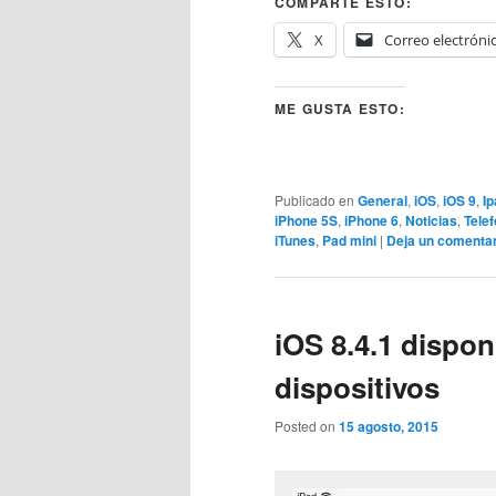
COMPARTE ESTO:
X
Correo electróni
ME GUSTA ESTO:
Publicado en
General
,
iOS
,
iOS 9
,
Ip
iPhone 5S
,
iPhone 6
,
Noticias
,
Telef
iTunes
,
Pad mini
|
Deja un comentar
iOS 8.4.1 dispon
dispositivos
Posted on
15 agosto, 2015