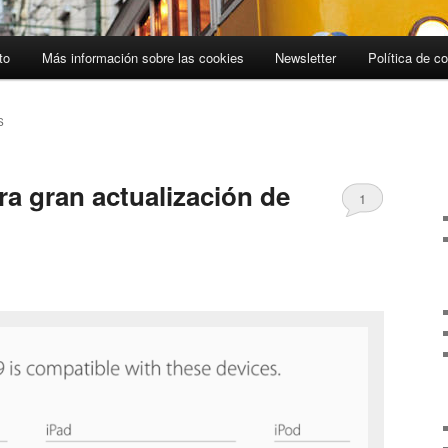
to
Más información sobre las cookies
Newsletter
Política de c
S
era gran actualización de
1