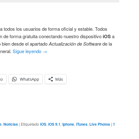
a todos los usuarios de forma oficial y estable. Todos
ón de forma gratuita conectando nuestro dispositivo
iOS
a
o bien desde el apartado
Actualización de Software
de la
eneral.
Sigue leyendo
→
co
WhatsApp
Más
e
,
Noticias
|
Etiquetado
iOS
,
iOS 9.1
,
Iphone
,
iTunes
,
Live Photos
|
1