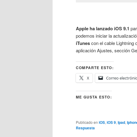
Apple ha lanzado iOS 9.1
par
podemos iniciar la actualizaci
iTunes
con el cable Lightning 
aplicación Ajustes, sección G
COMPARTE ESTO:
X
Correo electróni
ME GUSTA ESTO:
Publicado en
iOS
,
iOS 9
,
Ipad
,
Iphon
Respuesta