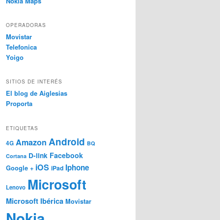
Nokia Maps
OPERADORAS
Movistar
Telefonica
Yoigo
SITIOS DE INTERÉS
El blog de Aiglesias
Proporta
ETIQUETAS
Android
Amazon
4G
BQ
Facebook
D-link
Cortana
iOS
Iphone
Google +
iPad
Microsoft
Lenovo
Microsoft Ibérica
Movistar
Nokia