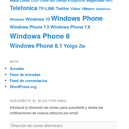
Proporta
Seguridad
SPC
Nokia Lumia 1520
Office 365
Orange
Telefonica
TP-LINK
Twitter
Video
VMware
Vodafone
Windows Phone
Windows 10
Windows
Windows Phone 7.5
Windows Phone 7.8
Windows Phone 8
Windows Phone 8.1
Yoigo
Zte
META
Acceder
Feed de entradas
Feed de comentarios
WordPress.org
SUSCRÍBETE AL BLOG POR EMAIL
Introduce tu dirección de correo para suscribirte y recibe las
notificaciones de nuevos artículos por email
Dirección