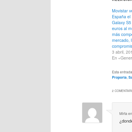
Movistar 
España el
Galaxy S5
euros al m
más compet
mercado, l
compromi
3 abril, 20
En «Gener
Esta entrad
Proporta
,
S
2 COMENTARI
Mirta
e
¿dond