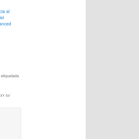
ia al
el
anced
 etiquetada
XY S5
”