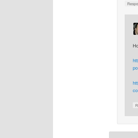
Resp
Ho
ht
po
ht
co
R