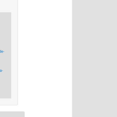
de-
a-