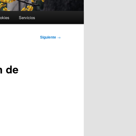
ookies
Servicios
Siguiente
→
n de
g