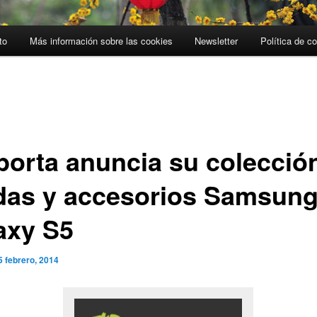
to
Más información sobre las cookies
Newsletter
Política de c
porta anuncia su colecció
das y accesorios Samsun
axy S5
5 febrero, 2014