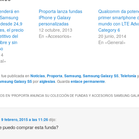
venderá en
Proporta lanza fundas
Qualcomm da potenc
 Samsung
iPhone y Galaxy
primer smartphone d
 desde 24,9
personalizadas
mundo con LTE Adv
es, el precio
12 octubre, 2013
Category 6
itivo del
En «Accesorios»
20 junio, 2014
ibre y sin
En «General»
so
14
al»
a fue publicada en
Noticias
,
Proporta
,
Samsung
,
Samsung Galaxy S5
,
Telefonía
y
amsung Galaxy S5
por
aiglesias
. Guarda
enlace permanente
.
OS EN “
PROPORTA ANUNCIA SU COLECCIÓN DE FUNDAS Y ACCESORIOS SAMSUNG GALA
n
9 febrero, 2015 a las 11:26
dijo:
e puedo comprar esta funda?