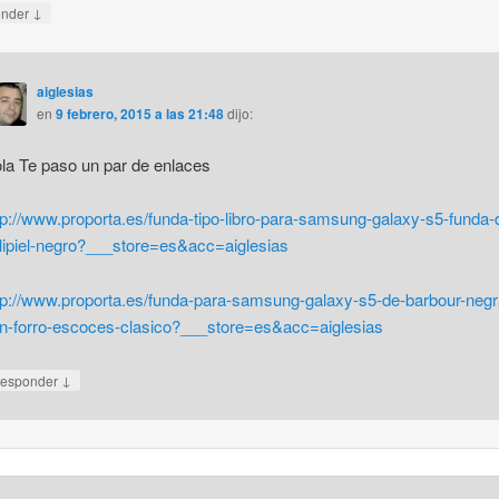
↓
onder
aiglesias
en
9 febrero, 2015 a las 21:48
dijo:
la Te paso un par de enlaces
tp://www.proporta.es/funda-tipo-libro-para-samsung-galaxy-s5-funda-
lipiel-negro?___store=es&acc=aiglesias
tp://www.proporta.es/funda-para-samsung-galaxy-s5-de-barbour-negr
n-forro-escoces-clasico?___store=es&acc=aiglesias
↓
esponder