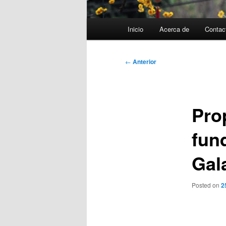
Menú
Inicio
Acerca de
Contac
principal
Navegación
←
Anterior
de
entradas
Pro
fun
Gal
Posted on
2