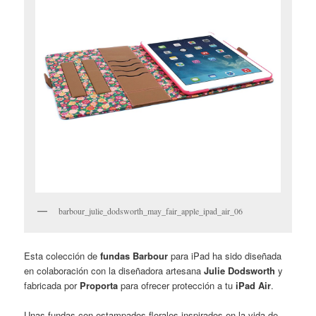
barbour_julie_dodsworth_may_fair_apple_ipad_air_06
Esta colección de
fundas Barbour
para iPad ha sido diseñada
en colaboración con la diseñadora artesana
Julie Dodsworth
y
fabricada por
Proporta
para ofrecer protección a tu
iPad Air
.
Unas fundas con estampados florales inspirados en la vida de