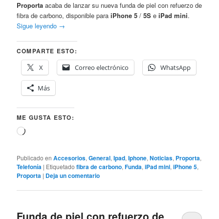
Proporta
acaba de lanzar su nueva funda de piel con refuerzo de
fibra de carbono, disponible para
iPhone 5
/
5S
e
iPad mini
.
Sigue leyendo
→
COMPARTE ESTO:
X
Correo electrónico
WhatsApp
Más
ME GUSTA ESTO:
Cargando...
Publicado en
Accesorios
,
General
,
Ipad
,
Iphone
,
Noticias
,
Proporta
,
Telefonía
|
Etiquetado
fibra de carbono
,
Funda
,
iPad mini
,
iPhone 5
,
Proporta
|
Deja un comentario
Funda de piel con refuerzo de