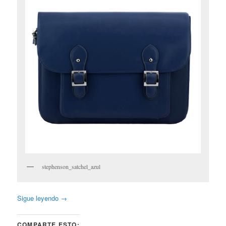
stephenson_satchel_azul
Sigue leyendo
→
COMPARTE ESTO: