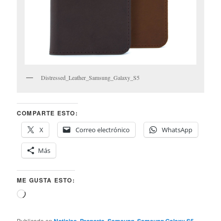
Distressed_Leather_Samsung_Galaxy_S5
COMPARTE ESTO:
X
Correo electrónico
WhatsApp
Más
ME GUSTA ESTO:
Cargando...
Publicado en
Noticias
,
Proporta
,
Samsung
,
Samsung Galaxy S5
,