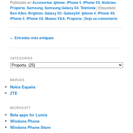
Publicado en
Accesorios
,
Iphone
,
iPhone 5
,
iPhone 5S
,
Noticias
,
Proporta
,
Samsung
,
Samsung Galaxy S4
,
Telefonía
|
Etiquetado
Ben Allen
,
Brighton
,
Galaxy S3
,
GalaxyS4
,
Iphone 4
,
iPhone 4S
,
iPhone 5
,
iPhone 5S
,
Museo V&A
,
Proporta
|
Deja un comentario
Navegación
←
Entradas más antiguas
de
entradas
CATEGORÍAS
Categorías
MARCAS
Nokia España
ZTE
MICROSOFT
Beta apps for Lumia
Windons Phone
Windons Phone Store