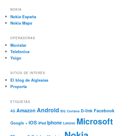
NOKIA
Nokia España
Nokia Maps
OPERADORAS
Movistar
Telefonica
Yoigo
SITIOS DE INTERÉS
El blog de Aiglesias
Proporta
ETIQUETAS
Android
Amazon
Facebook
D-link
4G
BQ
Cortana
Microsoft
iOS
Iphone
Google +
iPad
Lenovo
Nokia