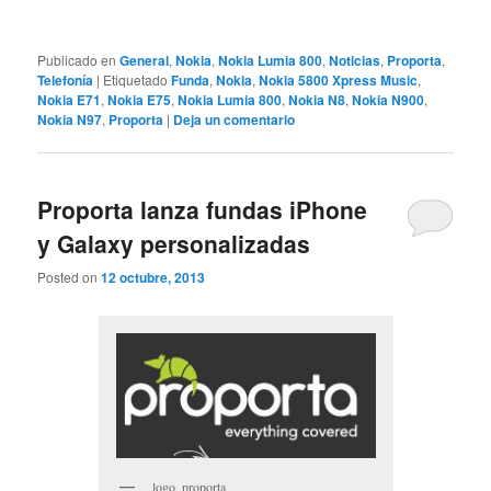
Publicado en
General
,
Nokia
,
Nokia Lumia 800
,
Noticias
,
Proporta
,
Telefonía
|
Etiquetado
Funda
,
Nokia
,
Nokia 5800 Xpress Music
,
Nokia E71
,
Nokia E75
,
Nokia Lumia 800
,
Nokia N8
,
Nokia N900
,
Nokia N97
,
Proporta
|
Deja un comentario
Proporta lanza fundas iPhone
y Galaxy personalizadas
Posted on
12 octubre, 2013
logo_proporta