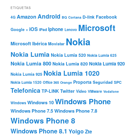
ETIQUETAS
Android
Amazon
Facebook
D-link
4G
BQ
Cortana
Microsoft
iOS
Iphone
Google +
iPad
Lenovo
Nokia
Microsoft Ibérica
Movistar
Nokia Lumia
Nokia Lumia 520
Nokia Lumia 625
Nokia Lumia 800
Nokia Lumia 920
Nokia Lumia 820
Nokia Lumia 1020
Nokia Lumia 925
Proporta
Seguridad
SPC
Nokia Lumia 1520
Office 365
Orange
Telefonica
TP-LINK
Twitter
Video
VMware
Vodafone
Windows Phone
Windows 10
Windows
Windows Phone 7.5
Windows Phone 7.8
Windows Phone 8
Windows Phone 8.1
Yoigo
Zte