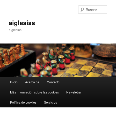
Ir
Ir
al
al
Busc
contenido
contenido
principal
secundario
aiglesias
aiglesias
Menú
Inicio
Acerca de
Contacto
principal
Más información sobre las cookies
Newsletter
Política de cookies
Servicios