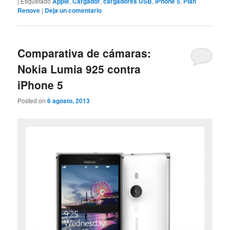
|
Etiquetado
Apple
,
Cargador
,
cargadores USB
,
iPhone 5
,
Plan
Renove
|
Deja un comentario
Comparativa de cámaras:
Nokia Lumia 925 contra
iPhone 5
Posted on
6 agosto, 2013