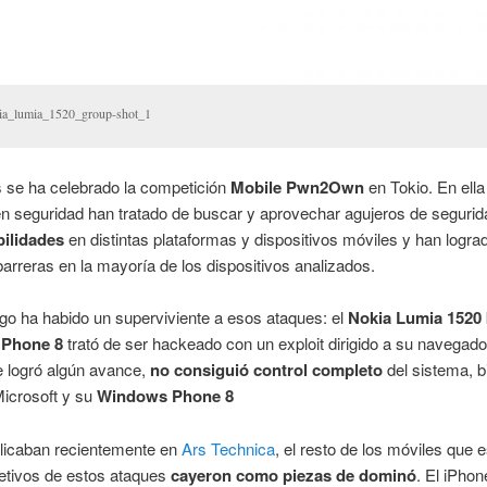
ia_lumia_1520_group-shot_1
s se ha celebrado la competición
Mobile Pwn2Own
en Tokio. En ella
n seguridad han tratado de buscar y aprovechar agujeros de segurid
bilidades
en distintas plataformas y dispositivos móviles y han logra
barreras en la mayoría de los dispositivos analizados.
o ha habido un superviviente a esos ataques: el
Nokia Lumia 1520
Phone 8
trató de ser hackeado con un exploit dirigido a su navegad
e logró algún avance,
no consiguió control completo
del sistema, b
Microsoft y su
Windows Phone 8
icaban recientemente en
Ars Technica
, el resto de los móviles que 
etivos de estos ataques
cayeron como piezas de dominó
. El iPhon