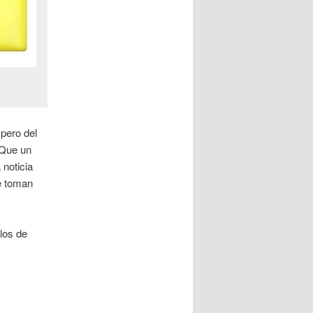
 pero del
 Que un
noticia
e toman
los de