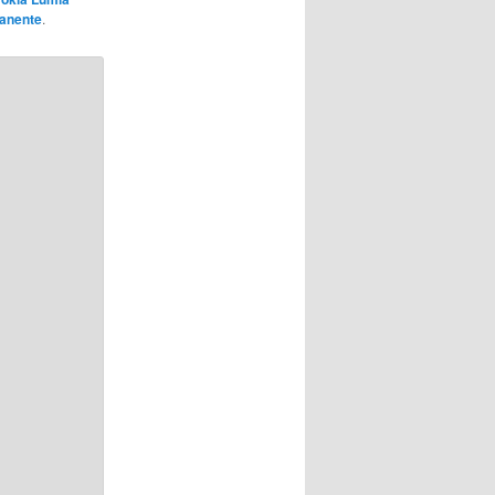
anente
.