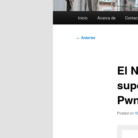
Menú
Inicio
Acerca de
Contac
principal
Navegación
←
Anterior
de
entradas
El 
sup
Pwn
Posted on
1