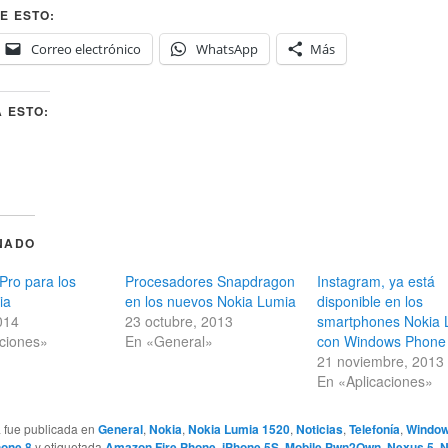
E ESTO:
Correo electrónico
WhatsApp
Más
 ESTO:
NADO
Pro para los
Procesadores Snapdragon
Instagram, ya está
ia
en los nuevos Nokia Lumia
disponible en los
2014
23 octubre, 2013
smartphones Nokia 
aciones»
En «General»
con Windows Phone
21 noviembre, 2013
En «Aplicaciones»
a fue publicada en
General
,
Nokia
,
Nokia Lumia 1520
,
Noticias
,
Telefonía
,
Window
one 8
y etiquetada
Amazon Fire Phone
,
iPhone 5S
,
Mobile Pwn2Own
,
Nexus 5
,
N