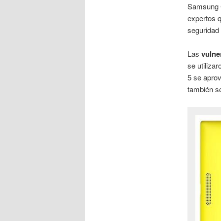
Samsung G
expertos q
seguridad
Las
vulne
se utiliza
5 se aprov
también se