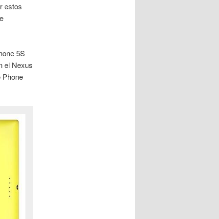
r estos
de
Phone 5S
en el Nexus
e Phone