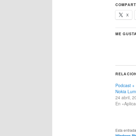
COMPART
X
ME GUSTA
RELACIO
Podcast + 
Nokia Lum
24 abril, 
En «Aplic
Esta entrad
Windows Ph