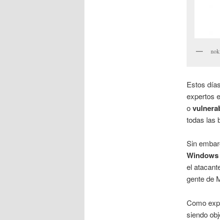
nok
Estos día
expertos e
o
vulnera
todas las 
Sin embarg
Windows 
el atacant
gente de 
Como expl
siendo obj