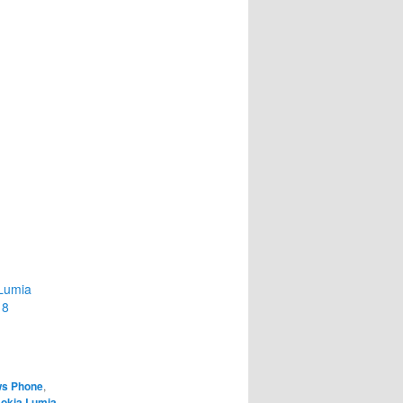
Lumia
 8
s Phone
,
okia Lumia