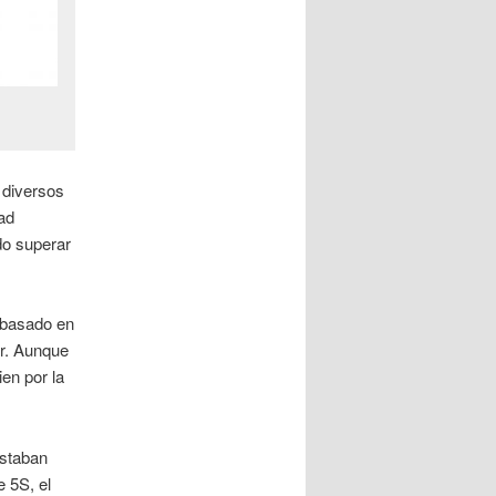
 diversos
ad
do superar
basado en
or. Aunque
ien por la
estaban
e 5S, el