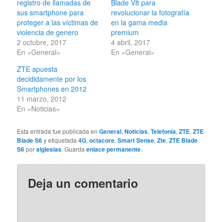
registro de llamadas de
Blade V8 para
sus smartphone para
revolucionar la fotografía
proteger a las víctimas de
en la gama media
violencia de genero
premium
2 octubre, 2017
4 abril, 2017
En «General»
En «General»
ZTE apuesta
decididamente por los
Smartphones en 2012
11 marzo, 2012
En «Noticias»
Esta entrada fue publicada en
General
,
Noticias
,
Telefonía
,
ZTE
,
ZTE
Blade S6
y etiquetada
4G
,
octacore
,
Smart Sense
,
Zte
,
ZTE Blade
S6
por
aiglesias
. Guarda
enlace permanente
.
Deja un comentario