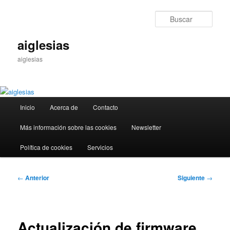
Ir
al
Busc
contenido
principal
aiglesias
aiglesias
Menú
Inicio
Acerca de
Contacto
principal
Más información sobre las cookies
Newsletter
Política de cookies
Servicios
Navegación
←
Anterior
Siguiente
→
de
entradas
Actualización de firmware