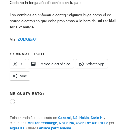
Code no la tenga aún disponible en tu país.
Los cambios se enfocan a corregir algunos bugs como el de
correo electrónico que daba problemas a la hora de utilizar
Mail
for Exchange
.
Via:
ZOMGitsCj
COMPARTE ESTO:
X
Correo electrónico
WhatsApp
Más
ME GUSTA ESTO:
Cargando...
Esta entrada fue publicada en
General
,
N8
,
Nokia
,
Serie N
y
etiquetada
Mail for Exchange
,
Nokia N8
,
Over The Air
,
PR1.2
por
aiglesias
. Guarda
enlace permanente
.