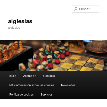
Ir
al
Busc
contenido
principal
aiglesias
aiglesias
Menú
Inicio
Acerca de
Contacto
principal
Más información sobre las cookies
Newsletter
Política de cookies
Servicios