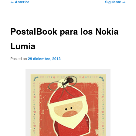
Navegación
←
Anterior
Siguiente
→
de
entradas
PostalBook para los Nokia
Lumia
Posted on
29 diciembre, 2013