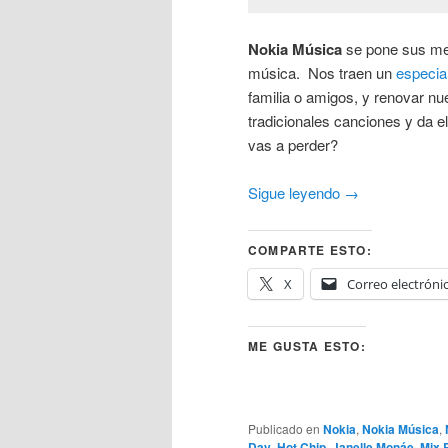
Nokia Música
se pone sus mej
música. Nos traen un
especia
familia o amigos, y renovar nu
tradicionales canciones y da el
vas a perder?
Sigue leyendo
→
COMPARTE ESTO:
X
Correo electróni
ME GUSTA ESTO:
Publicado en
Nokia
,
Nokia Música
,
Day
,
Hot Chip
,
Janelle Monáe
,
Mix 