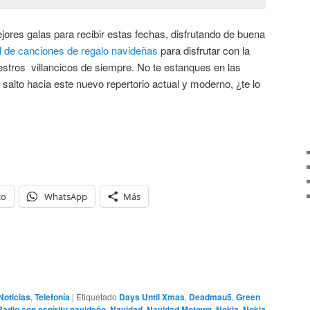
ores galas para recibir estas fechas, disfrutando de buena
l de canciones de regalo navideñas
para disfrutar con la
estros villancicos de siempre. No te estanques en las
 salto hacia este nuevo repertorio actual y moderno, ¿te lo
co
WhatsApp
Más
Noticias
,
Telefonía
|
Etiquetado
Days Until Xmas
,
Deadmau5
,
Green
Radio con espíritu navideño
,
Navidad
,
Navidad Motown
,
Nokia
,
Nokia