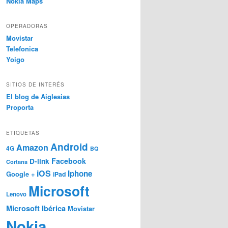
Nokia Maps
OPERADORAS
Movistar
Telefonica
Yoigo
SITIOS DE INTERÉS
El blog de Aiglesias
Proporta
ETIQUETAS
Android
Amazon
4G
BQ
Facebook
D-link
Cortana
iOS
Iphone
Google +
iPad
Microsoft
Lenovo
Microsoft Ibérica
Movistar
Nokia