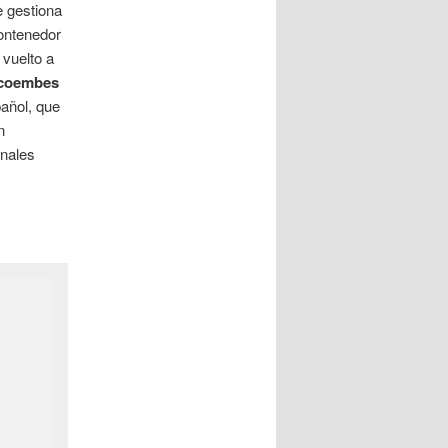
e gestiona
contenedor
 vuelto a
coembes
añol, que
n
inales