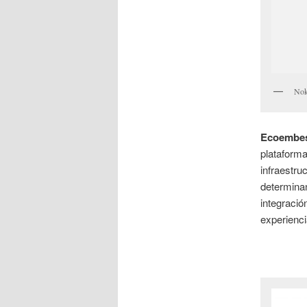
Nok
Ecoembe
plataform
infraestru
determinan
integració
experienci