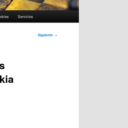
ookies
Servicios
Siguiente
→
s
kia