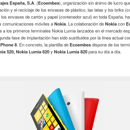
ajes España, S.A
. (
Ecoembes
), organización sin ánimo de lucro qu
ación y el reciclaje de los envases de plástico, las latas y los briks (
y los envases de cartón y papel (contenedor azul) en toda España, ha
us comunicaciones móviles a
Nokia
. La colaboración de
Nokia
con
E
a a los primeros terminales Nokia Lumia lanzados en el mercado esp
unda fase de implantación han sido sustituidos por la línea actual co
Phone 8
. En concreto, la plantilla de
Ecoembes
dispone de los term
ia 520, Nokia Lumia 620
y
Nokia Lumia 820
para su día a día.