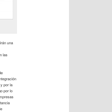
irán una
n las
de
ntegración
y por la
o por lo
empresas
tancia
de