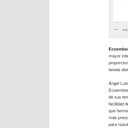
nok
Ecoembe
mayor inte
proporcion
tareas diar
Ángel Luis
Ecoembes, 
de sus ter
facilidad 
que hemos 
más preoc
para nosot