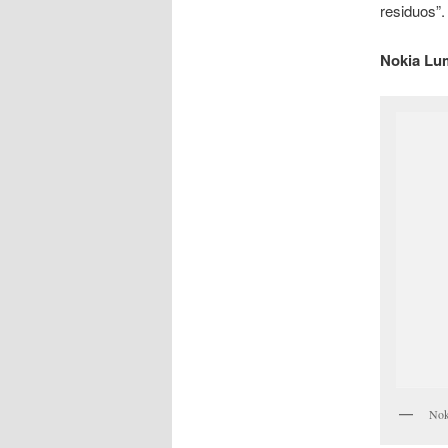
residuos”.
Nokia Lum
Nok