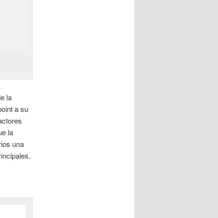
e la
oint a su
factores
ue la
rios una
incipales.