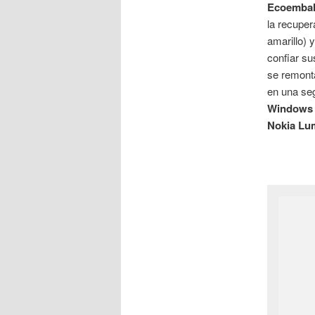
Ecoembal
la recuper
amarillo) 
confiar s
se remont
en una seg
Windows 
Nokia Lum