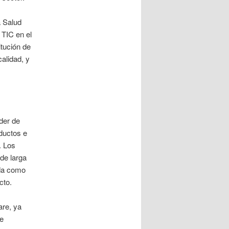
a Salud
 TIC en el
itución de
alidad, y
der de
ductos e
. Los
de larga
 da como
cto.
are, ya
de