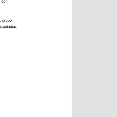
o con
, grupo
asociados,