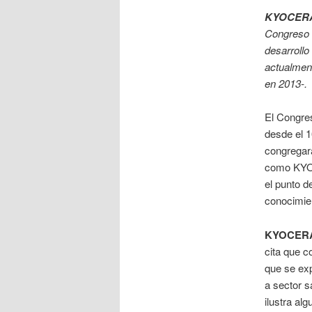
KYOCERA
Congreso 
desarrollo
actualment
en 2013-.
El Congre
desde el 1
congregará
como KYOC
el punto d
conocimien
KYOCERA
cita que c
que se exp
a sector s
ilustra al