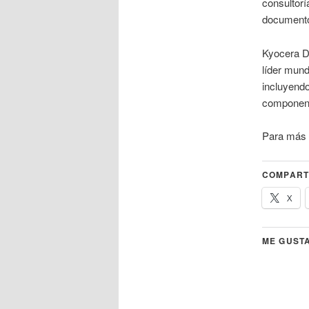
consultorí
documentos
Kyocera D
líder mund
incluyend
component
Para más i
COMPART
X
ME GUSTA