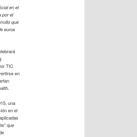
cial en el
 por el
rrollo que
de euros
elebrará
g
tor TIC
rtirse en
artan
alth.
15, una
ión en el
aplicadas
nte” que
de