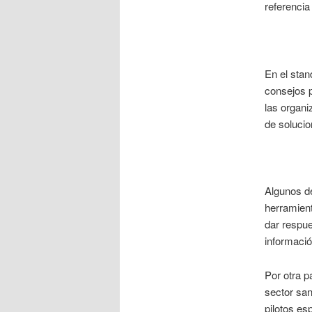
referencia
En el stan
consejos 
las organi
de soluci
Algunos de
herramien
dar respue
informació
Por otra 
sector san
pilotos es