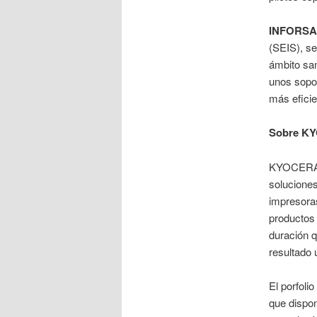
INFORSA
(SEIS), se
ámbito san
unos sopor
más eficie
Sobre K
KYOCERA D
solucione
impresoras
productos
duración 
resultado 
El porfoli
que dispon