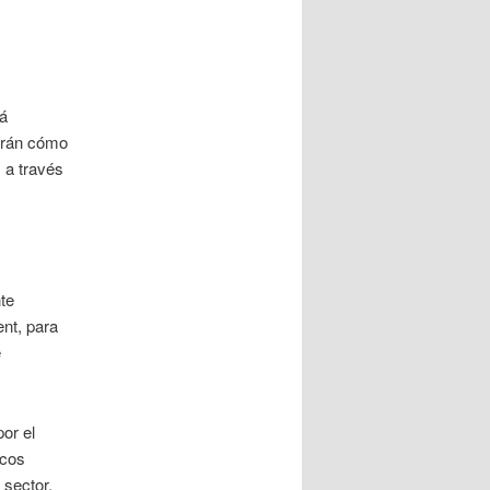
rá
arán cómo
 a través
te
nt, para
e
or el
icos
 sector.