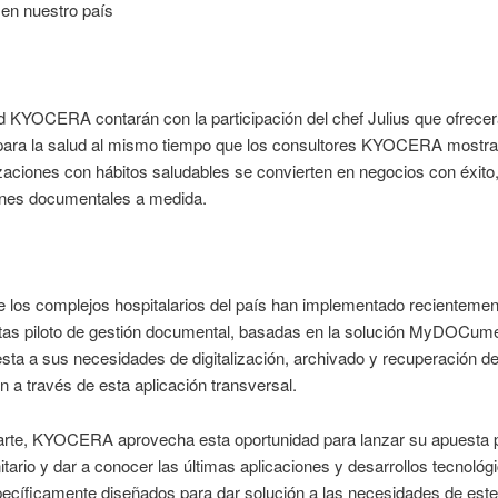
 en nuestro país
d KYOCERA contarán con la participación del chef Julius que ofrece
para la salud al mismo tiempo que los consultores KYOCERA mostr
zaciones con hábitos saludables se convierten en negocios con éxito,
ones documentales a medida.
 los complejos hospitalarios del país han implementado recientemen
tas piloto de gestión documental, basadas en la solución MyDOCume
sta a sus necesidades de digitalización, archivado y recuperación d
n a través de esta aplicación transversal.
parte, KYOCERA aprovecha esta oportunidad para lanzar su apuesta p
itario y dar a conocer las últimas aplicaciones y desarrollos tecnológ
pecíficamente diseñados para dar solución a las necesidades de este