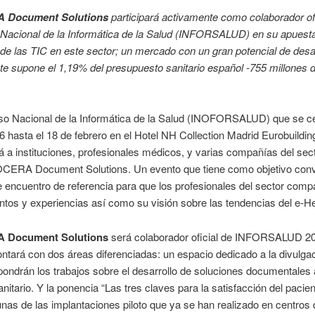
 Document Solutions
participará activamente como colaborador ofi
Nacional de la Informática de la Salud (INFORSALUD) en su apuesta
 de las TIC en este sector; un mercado con un gran potencial de desa
e supone el 1,19% del presupuesto sanitario español -755 millones 
so Nacional de la Informática de la Salud (INOFORSALUD) que se c
6 hasta el 18 de febrero en el Hotel NH Collection Madrid Eurobuildin
 a instituciones, profesionales médicos, y varias compañías del sec
ERA Document Solutions. Un evento que tiene como objetivo conve
e encuentro de referencia para que los profesionales del sector comp
tos y experiencias así como su visión sobre las tendencias del e-He
 Document Solutions
será colaborador oficial de INFORSALUD 20
ontará con dos áreas diferenciadas: un espacio dedicado a la divulgac
ondrán los trabajos sobre el desarrollo de soluciones documentales 
anitario. Y la ponencia “Las tres claves para la satisfacción del pacie
gunas de las implantaciones piloto que ya se han realizado en centros 