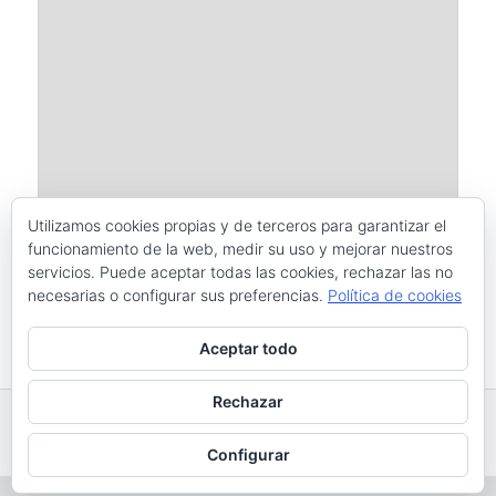
Utilizamos cookies propias y de terceros para garantizar el
funcionamiento de la web, medir su uso y mejorar nuestros
servicios. Puede aceptar todas las cookies, rechazar las no
necesarias o configurar sus preferencias.
Política de cookies
Este sitio usa Akismet para reducir el spam.
Aprende cómo se
Aceptar todo
procesan los datos de tus comentarios.
Rechazar
Funciona gracias a WordPress
Configurar