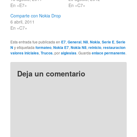
En «E7»
En «C7»
Comparte con Nokia Drop
6 abril, 2011
En «C7»
Esta entrada fue publicada en
E7
,
General
,
N8
,
Nokia
,
Serie E
,
Serie
N
y etiquetada
formateo
,
Nokia E7
,
Nokia N8
,
reinicio
,
restauracion
valores iniciales
,
Trucos.
por
aiglesias
. Guarda
enlace permanente
.
Deja un comentario