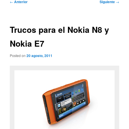
Navegación
←
Anterior
Siguiente
→
de
entradas
Trucos para el Nokia N8 y
Nokia E7
Posted on
20 agosto, 2011