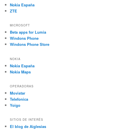
Nokia España
ZTE
MICROSOFT
Beta apps for Lumia
Windons Phone
Windons Phone Store
NOKIA
Nokia España
Nokia Maps
OPERADORAS
Movistar
Telefonica
Yoigo
SITIOS DE INTERÉS
El blog de Aiglesias