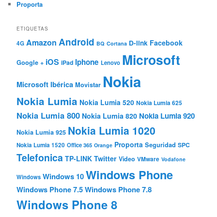
Proporta
ETIQUETAS
Android
Amazon
Facebook
D-link
4G
BQ
Cortana
Microsoft
iOS
Iphone
Google +
iPad
Lenovo
Nokia
Microsoft Ibérica
Movistar
Nokia Lumia
Nokia Lumia 520
Nokia Lumia 625
Nokia Lumia 800
Nokia Lumia 920
Nokia Lumia 820
Nokia Lumia 1020
Nokia Lumia 925
Proporta
Seguridad
SPC
Nokia Lumia 1520
Office 365
Orange
Telefonica
TP-LINK
Twitter
Video
VMware
Vodafone
Windows Phone
Windows 10
Windows
Windows Phone 7.5
Windows Phone 7.8
Windows Phone 8