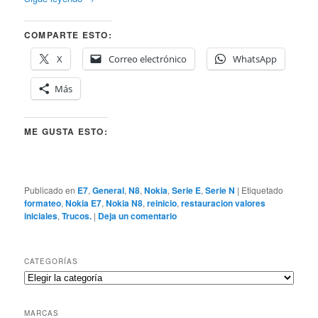
COMPARTE ESTO:
X
Correo electrónico
WhatsApp
Más
ME GUSTA ESTO:
Publicado en
E7
,
General
,
N8
,
Nokia
,
Serie E
,
Serie N
|
Etiquetado
formateo
,
Nokia E7
,
Nokia N8
,
reinicio
,
restauracion valores
iniciales
,
Trucos.
|
Deja un comentario
CATEGORÍAS
Categorías
MARCAS