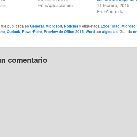
al»
En «Aplicaciones»
11 febrero, 2015
En «Android»
a fue publicada en
General
,
Microsoft
,
Noticias
y etiquetada
Excel
,
Mac
,
Microsof
ote
,
Outlook
,
PowerPoint
,
Preview de Office 2016
,
Word
por
aiglesias
. Guarda
en
e
.
un comentario