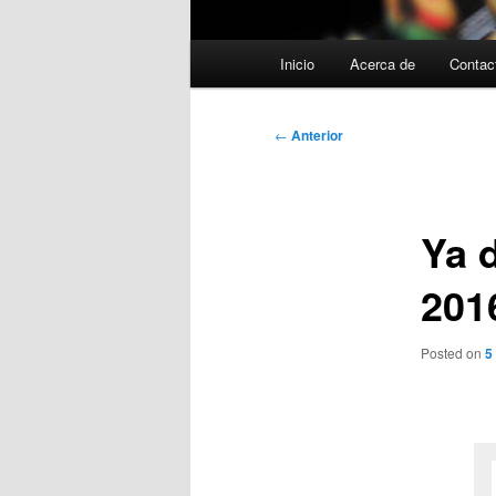
Menú
Inicio
Acerca de
Contac
principal
Navegación
←
Anterior
de
entradas
Ya 
201
Posted on
5