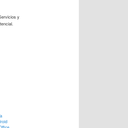
Servicios y
encial.
Ya
droid
Office