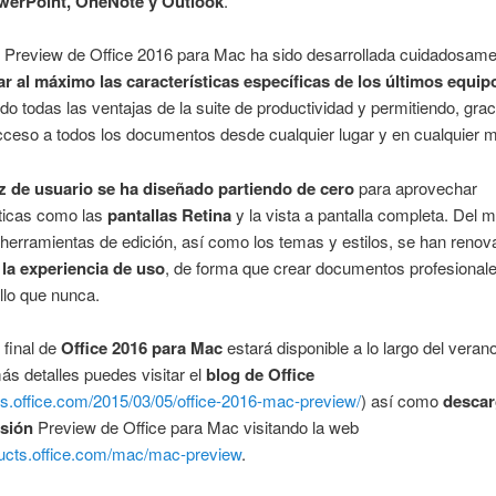
werPoint, OneNote y Outlook
.
n Preview de Office 2016 para Mac ha sido desarrollada cuidadosame
r al máximo las características específicas de los últimos equip
o todas las ventajas de la suite de productividad y permitiendo, grac
cceso a todos los documentos desde cualquier lugar y en cualquier
az de usuario se ha diseñado partiendo de cero
para aprovechar
sticas como las
pantallas Retina
y la vista a pantalla completa. Del 
herramientas de edición, así como los temas y estilos, se han renov
 la experiencia de uso
, de forma que crear documentos profesional
llo que nunca.
 final de
Office 2016 para Mac
estará disponible a lo largo del veran
s detalles puedes visitar el
blog de Office
ogs.office.com/2015/03/05/office-2016-mac-preview/
) así como
descar
sión
Preview de Office para Mac visitando la web
ducts.office.com/mac/mac-preview
.