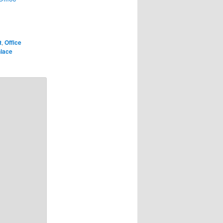
t
,
Office
lace