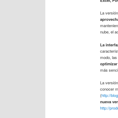
Excel, Po
La versió
aprovecha
manteniend
nube, el a
La interf
caracterí
modo, las 
optimizar
más senci
La versión
conocer má
(
http://bl
nueva ver
http://pro