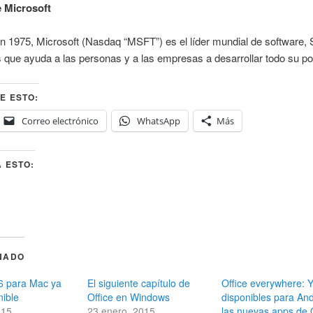
 Microsoft
 1975, Microsoft (Nasdaq “MSFT”) es el líder mundial de software, 
 que ayuda a las personas y a las empresas a desarrollar todo su pot
E ESTO:
Correo electrónico
WhatsApp
Más
 ESTO:
NADO
6 para Mac ya
El siguiente capítulo de
Office everywhere: 
nible
Office en Windows
disponibles para An
015
23 enero, 2015
las nuevas apps de 