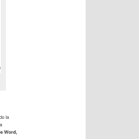
do la
va
de Word,