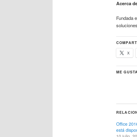
Acerca de
Fundada en
soluciones
COMPART
X
ME GUSTA
RELACIO
Office 201
está dispo
10 julio, 2