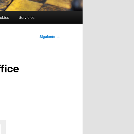
ookies
Servicios
Siguiente
→
fice