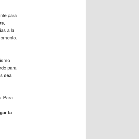
nte para
os
,
ias a la
 momento.
mismo
ado para
es sea
o. Para
gar la