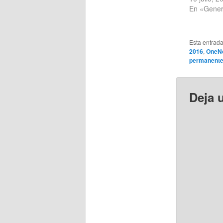
En «Gener
Esta entrad
2016
,
OneN
permanent
Deja 