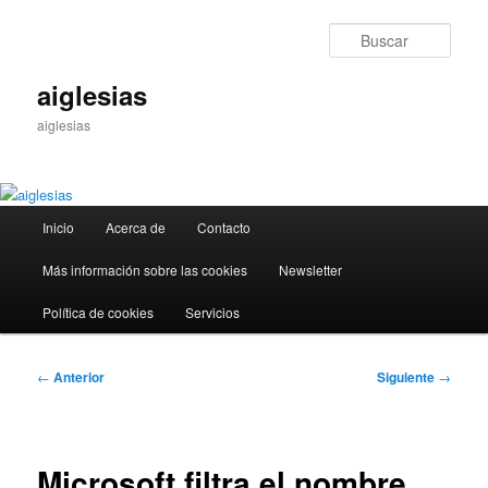
Ir
al
Busc
contenido
principal
aiglesias
aiglesias
Menú
Inicio
Acerca de
Contacto
principal
Más información sobre las cookies
Newsletter
Política de cookies
Servicios
Navegación
←
Anterior
Siguiente
→
de
entradas
Microsoft filtra el nombre