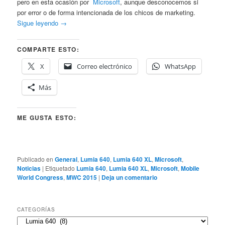
pero en esta ocasión por
Microsoft
, aunque desconocemos si
por error o de forma intencionada de los chicos de marketing.
Sigue leyendo
→
COMPARTE ESTO:
X
Correo electrónico
WhatsApp
Más
ME GUSTA ESTO:
Publicado en
General
,
Lumia 640
,
Lumia 640 XL
,
Microsoft
,
Noticias
|
Etiquetado
Lumia 640
,
Lumia 640 XL
,
Microsoft
,
Mobile
World Congress
,
MWC 2015
|
Deja un comentario
CATEGORÍAS
Categorías