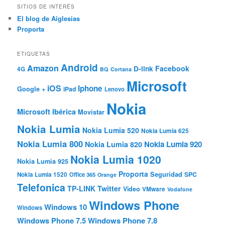
SITIOS DE INTERÉS
El blog de Aiglesias
Proporta
ETIQUETAS
Android
Amazon
Facebook
D-link
4G
BQ
Cortana
Microsoft
iOS
Iphone
Google +
iPad
Lenovo
Nokia
Microsoft Ibérica
Movistar
Nokia Lumia
Nokia Lumia 520
Nokia Lumia 625
Nokia Lumia 800
Nokia Lumia 920
Nokia Lumia 820
Nokia Lumia 1020
Nokia Lumia 925
Proporta
Seguridad
SPC
Nokia Lumia 1520
Office 365
Orange
Telefonica
TP-LINK
Twitter
Video
VMware
Vodafone
Windows Phone
Windows 10
Windows
Windows Phone 7.5
Windows Phone 7.8