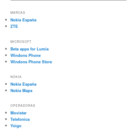
MARCAS
Nokia España
ZTE
MICROSOFT
Beta apps for Lumia
Windons Phone
Windons Phone Store
NOKIA
Nokia España
Nokia Maps
OPERADORAS
Movistar
Telefonica
Yoigo