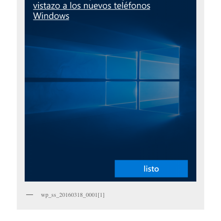
wp_ss_20160318_0001[1]