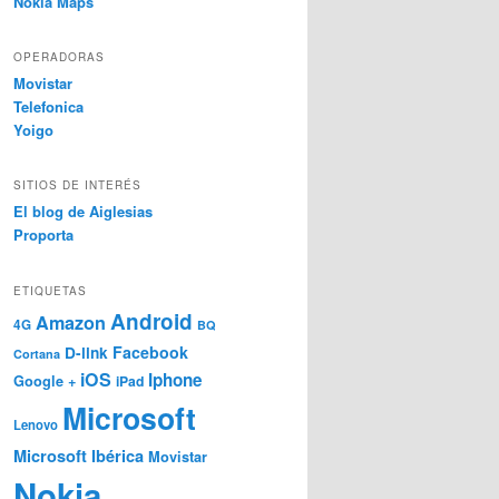
Nokia Maps
OPERADORAS
Movistar
Telefonica
Yoigo
SITIOS DE INTERÉS
El blog de Aiglesias
Proporta
ETIQUETAS
Android
Amazon
4G
BQ
Facebook
D-link
Cortana
iOS
Iphone
Google +
iPad
Microsoft
Lenovo
Microsoft Ibérica
Movistar
Nokia