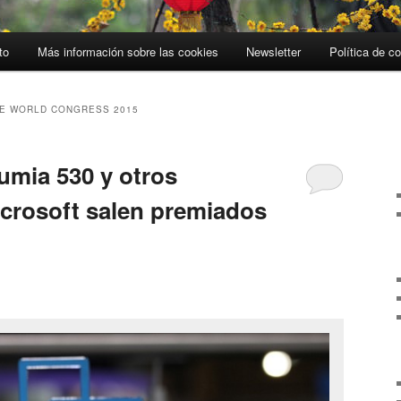
to
Más información sobre las cookies
Newsletter
Política de c
E WORLD CONGRESS 2015
umia 530 y otros
crosoft salen premiados