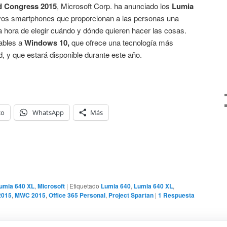
d Congress 2015
, Microsoft Corp. ha anunciado los
Lumia
vos smartphones que proporcionan a las personas una
 la hora de elegir cuándo y dónde quieren hacer las cosas.
ables a
Windows 10,
que ofrece una tecnología más
, y que estará disponible durante este año.
co
WhatsApp
Más
umia 640 XL
,
Microsoft
|
Etiquetado
Lumia 640
,
Lumia 640 XL
,
2015
,
MWC 2015
,
Office 365 Personal
,
Project Spartan
|
1
Respuesta