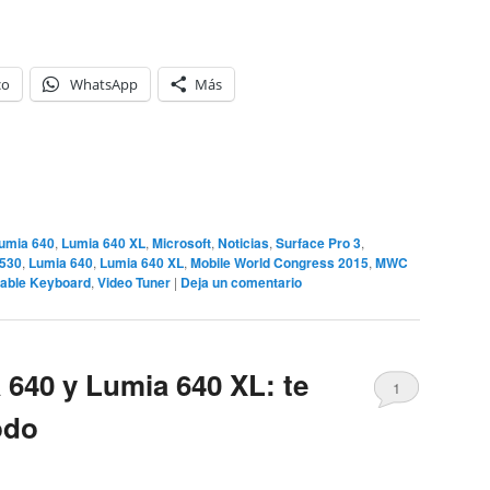
co
WhatsApp
Más
umia 640
,
Lumia 640 XL
,
Microsoft
,
Noticias
,
Surface Pro 3
,
 530
,
Lumia 640
,
Lumia 640 XL
,
Mobile World Congress 2015
,
MWC
dable Keyboard
,
Video Tuner
|
Deja un comentario
 640 y Lumia 640 XL: te
1
odo