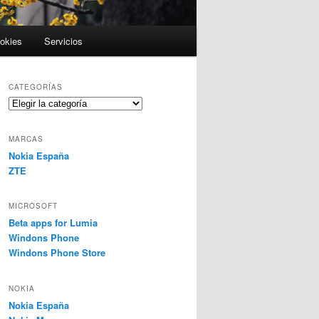
ookies
Servicios
CATEGORÍAS
Categorías
MARCAS
Nokia España
ZTE
MICROSOFT
Beta apps for Lumia
Windons Phone
Windons Phone Store
NOKIA
Nokia España