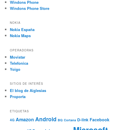
Windons Phone
Windons Phone Store
NOKIA
Nokia España
Nokia Maps
OPERADORAS
Movistar
Telefonica
Yoigo
SITIOS DE INTERÉS
El blog de Aiglesias
Proporta
ETIQUETAS
Android
Amazon
Facebook
D-link
4G
BQ
Cortana
Microsoft