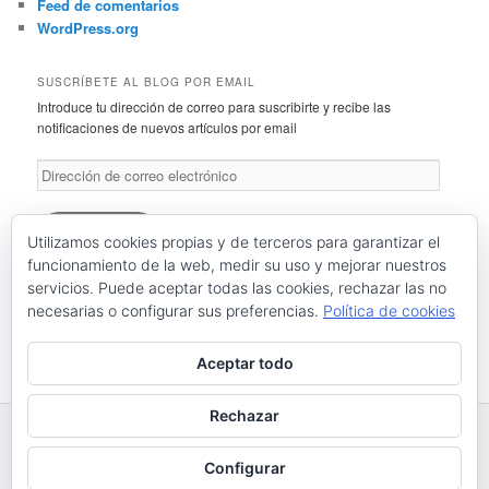
Feed de comentarios
WordPress.org
SUSCRÍBETE AL BLOG POR EMAIL
Introduce tu dirección de correo para suscribirte y recibe las
notificaciones de nuevos artículos por email
Dirección
de
correo
electrónico
Suscríbete
Utilizamos cookies propias y de terceros para garantizar el
funcionamiento de la web, medir su uso y mejorar nuestros
servicios. Puede aceptar todas las cookies, rechazar las no
Únete a otros 46 suscriptores
necesarias o configurar sus preferencias.
Política de cookies
RSS: Entradas
RSS: Comentarios
Aceptar todo
Rechazar
Funciona gracias a WordPress
Configurar