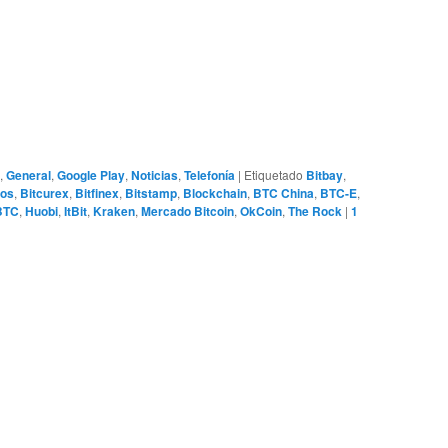
,
General
,
Google Play
,
Noticias
,
Telefonía
|
Etiquetado
Bitbay
,
dos
,
Bitcurex
,
Bitfinex
,
Bitstamp
,
Blockchain
,
BTC China
,
BTC-E
,
BTC
,
Huobi
,
ItBit
,
Kraken
,
Mercado Bitcoin
,
OkCoin
,
The Rock
|
1