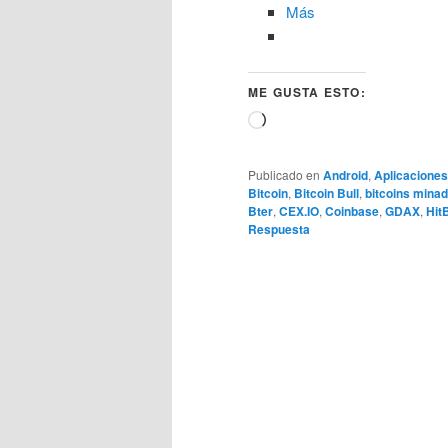
Más
ME GUSTA ESTO:
Cargando...
Publicado en
Android
,
Aplicaciones
Bitcoin
,
Bitcoin Bull
,
bitcoins mina
Bter
,
CEX.IO
,
Coinbase
,
GDAX
,
Hit
Respuesta