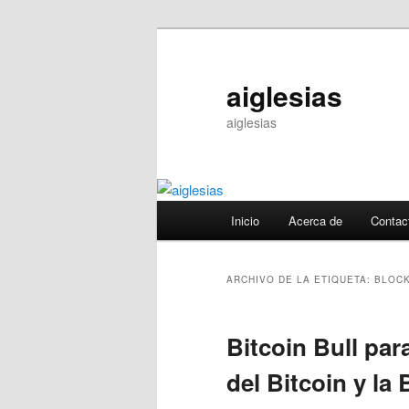
Ir
Ir
al
al
contenido
contenido
aiglesias
principal
secundario
aiglesias
Menú
Inicio
Acerca de
Contac
principal
ARCHIVO DE LA ETIQUETA:
BLOCK
Bitcoin Bull para
del Bitcoin y la