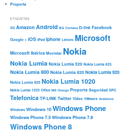
Proporta
ETIQUETAS
Android
Amazon
Facebook
D-link
4G
BQ
Cortana
Microsoft
iOS
Iphone
Google +
iPad
Lenovo
Nokia
Microsoft Ibérica
Movistar
Nokia Lumia
Nokia Lumia 520
Nokia Lumia 625
Nokia Lumia 800
Nokia Lumia 920
Nokia Lumia 820
Nokia Lumia 1020
Nokia Lumia 925
Proporta
Seguridad
SPC
Nokia Lumia 1520
Office 365
Orange
Telefonica
TP-LINK
Twitter
Video
VMware
Vodafone
Windows Phone
Windows 10
Windows
Windows Phone 7.5
Windows Phone 7.8
Windows Phone 8