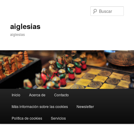
Ir
Ir
al
al
Busc
contenido
contenido
principal
secundario
aiglesias
aiglesias
Menú
Inicio
Acerca de
Contacto
principal
Más información sobre las cookies
Newsletter
Política de cookies
Servicios