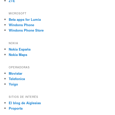
ZTE
MICROSOFT
Beta apps for Lumia
Windons Phone
Windons Phone Store
NOKIA
Nokia España
Nokia Maps
OPERADORAS
Movistar
Telefonica
Yoigo
SITIOS DE INTERÉS
El blog de Aiglesias
Proporta