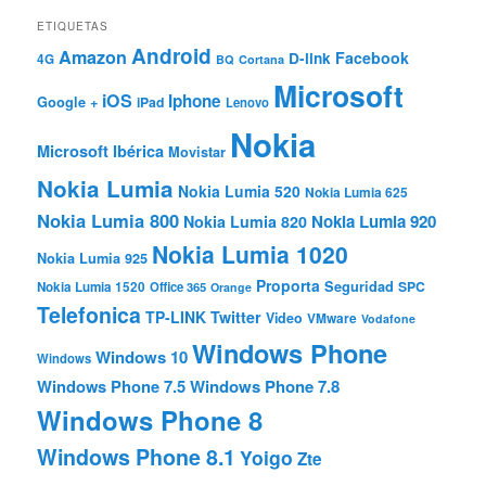
ETIQUETAS
Android
Amazon
Facebook
D-link
4G
BQ
Cortana
Microsoft
iOS
Iphone
Google +
iPad
Lenovo
Nokia
Microsoft Ibérica
Movistar
Nokia Lumia
Nokia Lumia 520
Nokia Lumia 625
Nokia Lumia 800
Nokia Lumia 920
Nokia Lumia 820
Nokia Lumia 1020
Nokia Lumia 925
Proporta
Seguridad
SPC
Nokia Lumia 1520
Office 365
Orange
Telefonica
TP-LINK
Twitter
Video
VMware
Vodafone
Windows Phone
Windows 10
Windows
Windows Phone 7.5
Windows Phone 7.8
Windows Phone 8
Windows Phone 8.1
Yoigo
Zte