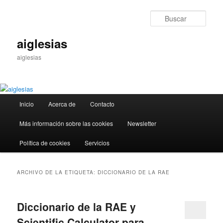
Ir
Ir
al
al
Busc
contenido
contenido
principal
secundario
aiglesias
aiglesias
Menú
Inicio
Acerca de
Contacto
principal
Más información sobre las cookies
Newsletter
Política de cookies
Servicios
ARCHIVO DE LA ETIQUETA:
DICCIONARIO DE LA RAE
Diccionario de la RAE y
Scientific Calculator para