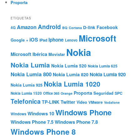
Proporta
ETIQUETAS
Android
Amazon
Facebook
D-link
4G
BQ
Cortana
Microsoft
iOS
Iphone
Google +
iPad
Lenovo
Nokia
Microsoft Ibérica
Movistar
Nokia Lumia
Nokia Lumia 520
Nokia Lumia 625
Nokia Lumia 800
Nokia Lumia 920
Nokia Lumia 820
Nokia Lumia 1020
Nokia Lumia 925
Proporta
Seguridad
SPC
Nokia Lumia 1520
Office 365
Orange
Telefonica
TP-LINK
Twitter
Video
VMware
Vodafone
Windows Phone
Windows 10
Windows
Windows Phone 7.5
Windows Phone 7.8
Windows Phone 8