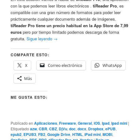
con la que podemos leer libros electrónicos .
tiReader Pro
, es
compatible con una gran número de formatos para poder leer
prácticamente cualquier documento además de imágenes.
tiReader Pro tiene un precio habitual en la App Store de 7,99
euros
pero por tiempo limitado podemos descarga de forma
gratuita.
Sigue leyendo
→
COMPARTE ESTO:
X
Correo electrónico
WhatsApp
Más
ME GUSTA ESTO:
Publicado en
Aplicaciones
,
Freeware
,
General
,
iOS
,
Ipad
,
Ipad mini
|
Etiquetado
azw
,
CBR
,
CBZ
,
DjVu
,
doc
,
docx
,
Dropbox
,
ePUB
,
epub2
,
EPUB3
,
FB2
,
Google Drive
,
HTML
,
iPad mini
,
MOBI
,
OneDrive
,
PDF
,
PRC
,
tiReader Pro
,
txt
,
Yandex
|
Deja un