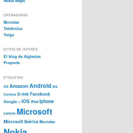
Nokia Maps
OPERADORAS
Movistar
Telefonica
Yoigo
SITIOS DE INTERÉS
El blog de Aiglesias
Proporta
ETIQUETAS
Android
Amazon
4G
BQ
Facebook
D-link
Cortana
iOS
Iphone
Google +
iPad
Microsoft
Lenovo
Microsoft Ibérica
Movistar
Nokia