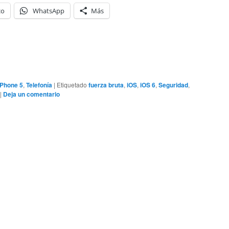
co
WhatsApp
Más
iPhone 5
,
Telefonía
|
Etiquetado
fuerza bruta
,
iOS
,
iOS 6
,
Seguridad
,
|
Deja un comentario