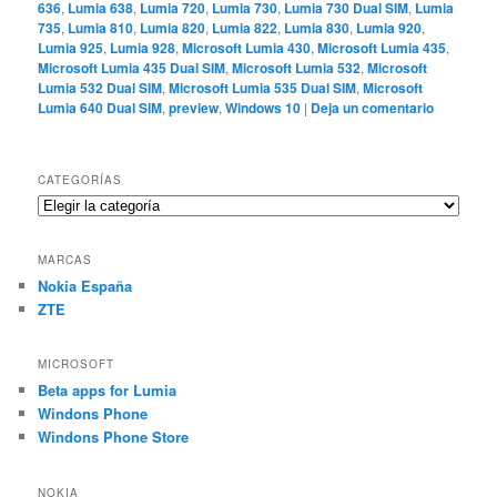
636
,
Lumia 638
,
Lumia 720
,
Lumia 730
,
Lumia 730 Dual SIM
,
Lumia
735
,
Lumia 810
,
Lumia 820
,
Lumia 822
,
Lumia 830
,
Lumia 920
,
Lumia 925
,
Lumia 928
,
Microsoft Lumia 430
,
Microsoft Lumia 435
,
Microsoft Lumia 435 Dual SIM
,
Microsoft Lumia 532
,
Microsoft
Lumia 532 Dual SIM
,
Microsoft Lumia 535 Dual SIM
,
Microsoft
Lumia 640 Dual SIM
,
preview
,
Windows 10
|
Deja un comentario
CATEGORÍAS
Categorías
MARCAS
Nokia España
ZTE
MICROSOFT
Beta apps for Lumia
Windons Phone
Windons Phone Store
NOKIA