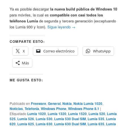
Ya es posible descargar
la nueva build pública de Windows 10
para móviles, la cual es
compatible con casi todos los
teléfonos Lumia
de segunda y tercera generación (exceptuando
los Lumia 930 y Icon).
Sigue leyendo
→
COMPARTE ESTO:
X
Correo electrónico
WhatsApp
Más
ME GUSTA ESTO:
Publicado en
Freeware
,
General
,
Nokia
,
Nokia Lumia 1020
,
Noticias
,
Telefonía
,
Windows Phone
,
Windows Phone 8.1
|
Etiquetado
Lumia 1020
,
Lumia 1320
,
Lumia 1520
,
Lumia 520
,
Lumia
525
,
Lumia 526
,
Lumia 530
,
Lumia 530 Dual SIM
,
Lumia 535
,
Lumia
620
,
Lumia 625
,
Lumia 630
,
Lumia 630 Dual SIM
,
Lumia 635
,
Lumia