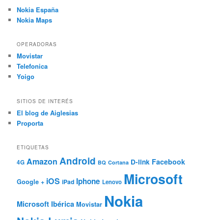
Nokia España
Nokia Maps
OPERADORAS
Movistar
Telefonica
Yoigo
SITIOS DE INTERÉS
El blog de Aiglesias
Proporta
ETIQUETAS
Android
Amazon
Facebook
D-link
4G
BQ
Cortana
Microsoft
iOS
Iphone
Google +
iPad
Lenovo
Nokia
Microsoft Ibérica
Movistar