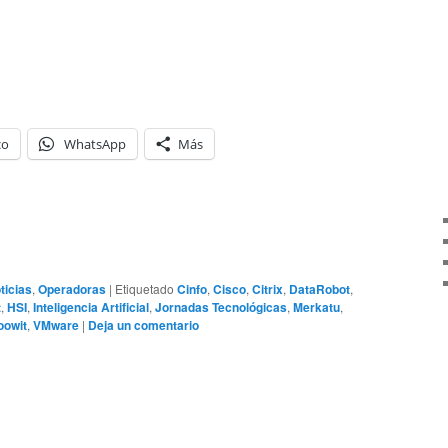
co
WhatsApp
Más
ticias
,
Operadoras
|
Etiquetado
Cinfo
,
Cisco
,
Citrix
,
DataRobot
,
t
,
HSI
,
Inteligencia Artificial
,
Jornadas Tecnológicas
,
Merkatu
,
oowit
,
VMware
|
Deja un comentario