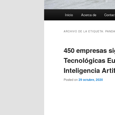
Menú
Inicio
Acerca de
Contac
principal
ARCHIVO DE LA ETIQUETA:
PAND
450 empresas si
Tecnológicas Eus
Inteligencia Artif
Posted on
29 octubre, 2020