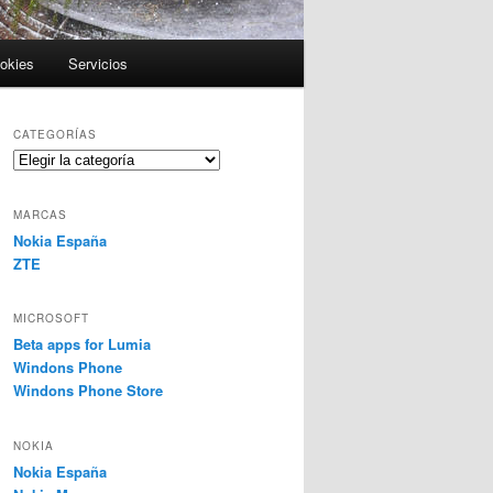
ookies
Servicios
CATEGORÍAS
Categorías
MARCAS
Nokia España
ZTE
MICROSOFT
Beta apps for Lumia
Windons Phone
Windons Phone Store
NOKIA
Nokia España