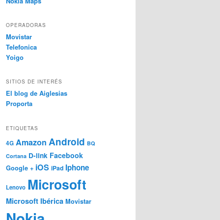
Nokia Maps
OPERADORAS
Movistar
Telefonica
Yoigo
SITIOS DE INTERÉS
El blog de Aiglesias
Proporta
ETIQUETAS
Android
Amazon
4G
BQ
Facebook
D-link
Cortana
iOS
Iphone
Google +
iPad
Microsoft
Lenovo
Microsoft Ibérica
Movistar
Nokia