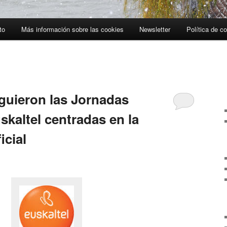
to
Más información sobre las cookies
Newsletter
Política de c
A
guieron las Jornadas
kaltel centradas en la
icial