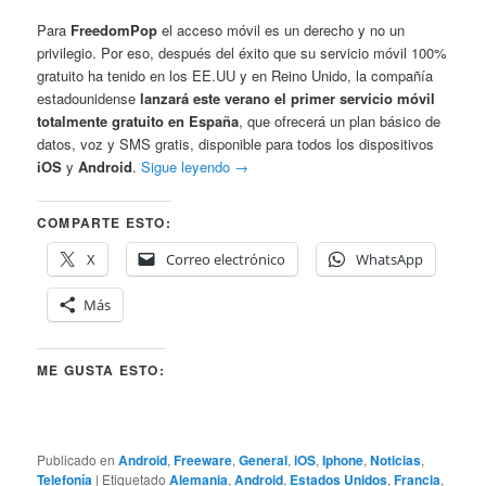
Para
FreedomPop
el acceso móvil es un derecho y no un
privilegio. Por eso, después del éxito que su servicio móvil 100%
gratuito ha tenido en los EE.UU y en Reino Unido, la compañía
estadounidense
lanzará este verano el primer servicio móvil
totalmente gratuito en España
, que ofrecerá un plan básico de
datos, voz y SMS gratis, disponible para todos los dispositivos
iOS
y
Android
.
Sigue leyendo
→
COMPARTE ESTO:
X
Correo electrónico
WhatsApp
Más
ME GUSTA ESTO:
Publicado en
Android
,
Freeware
,
General
,
iOS
,
Iphone
,
Noticias
,
Telefonía
|
Etiquetado
Alemania
,
Android
,
Estados Unidos
,
Francia
,