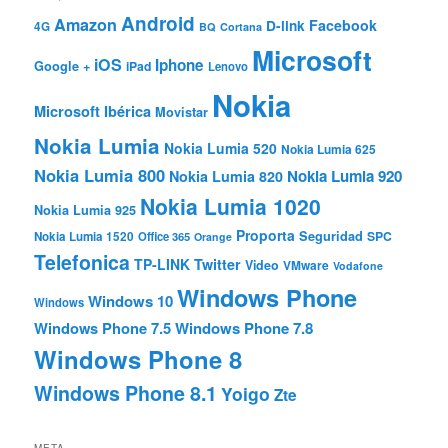
Android
Amazon
Facebook
D-link
4G
BQ
Cortana
Microsoft
iOS
Iphone
Google +
iPad
Lenovo
Nokia
Microsoft Ibérica
Movistar
Nokia Lumia
Nokia Lumia 520
Nokia Lumia 625
Nokia Lumia 800
Nokia Lumia 920
Nokia Lumia 820
Nokia Lumia 1020
Nokia Lumia 925
Proporta
Seguridad
SPC
Nokia Lumia 1520
Office 365
Orange
Telefonica
TP-LINK
Twitter
Video
VMware
Vodafone
Windows Phone
Windows 10
Windows
Windows Phone 7.5
Windows Phone 7.8
Windows Phone 8
Windows Phone 8.1
Yoigo
Zte
META