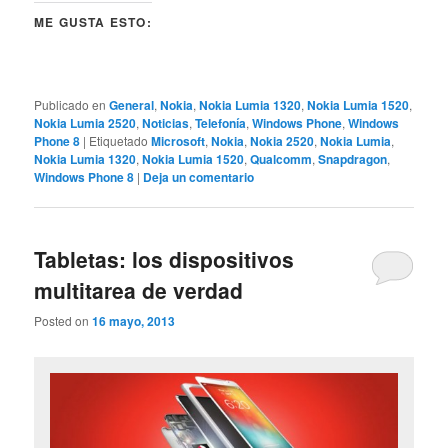
ME GUSTA ESTO:
Publicado en
General
,
Nokia
,
Nokia Lumia 1320
,
Nokia Lumia 1520
,
Nokia Lumia 2520
,
Noticias
,
Telefonía
,
Windows Phone
,
Windows
Phone 8
|
Etiquetado
Microsoft
,
Nokia
,
Nokia 2520
,
Nokia Lumia
,
Nokia Lumia 1320
,
Nokia Lumia 1520
,
Qualcomm
,
Snapdragon
,
Windows Phone 8
|
Deja un comentario
Tabletas: los dispositivos
multitarea de verdad
Posted on
16 mayo, 2013