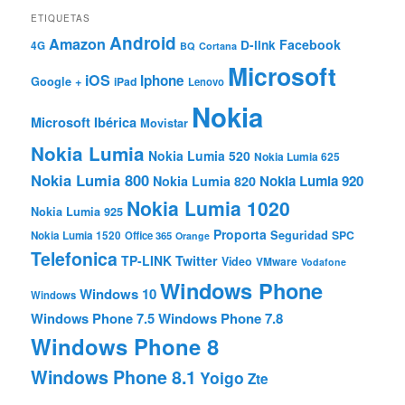
ETIQUETAS
Android
Amazon
Facebook
D-link
4G
BQ
Cortana
Microsoft
iOS
Iphone
Google +
iPad
Lenovo
Nokia
Microsoft Ibérica
Movistar
Nokia Lumia
Nokia Lumia 520
Nokia Lumia 625
Nokia Lumia 800
Nokia Lumia 920
Nokia Lumia 820
Nokia Lumia 1020
Nokia Lumia 925
Proporta
Seguridad
SPC
Nokia Lumia 1520
Office 365
Orange
Telefonica
TP-LINK
Twitter
Video
VMware
Vodafone
Windows Phone
Windows 10
Windows
Windows Phone 7.5
Windows Phone 7.8
Windows Phone 8
Windows Phone 8.1
Yoigo
Zte