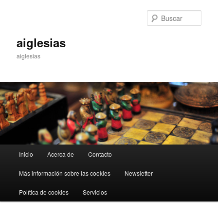
Ir
Ir
al
al
Busc
contenido
contenido
principal
secundario
aiglesias
aiglesias
Menú
Inicio
Acerca de
Contacto
principal
Más información sobre las cookies
Newsletter
Política de cookies
Servicios