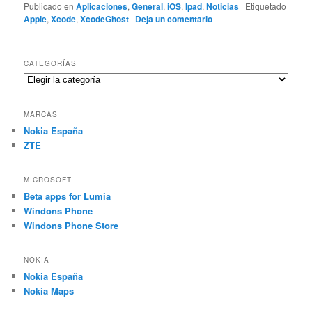
Publicado en
Aplicaciones
,
General
,
iOS
,
Ipad
,
Noticias
|
Etiquetado
Apple
,
Xcode
,
XcodeGhost
|
Deja un comentario
CATEGORÍAS
Categorías
MARCAS
Nokia España
ZTE
MICROSOFT
Beta apps for Lumia
Windons Phone
Windons Phone Store
NOKIA
Nokia España
Nokia Maps