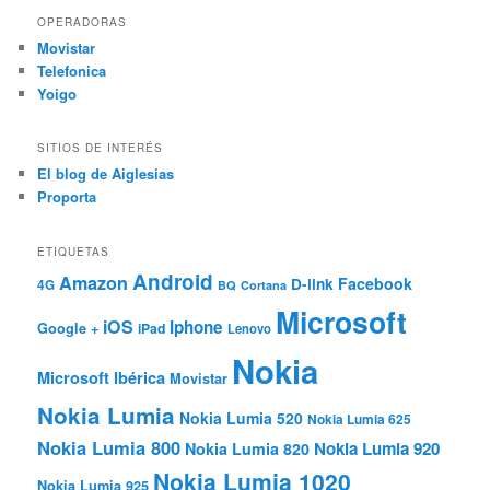
OPERADORAS
Movistar
Telefonica
Yoigo
SITIOS DE INTERÉS
El blog de Aiglesias
Proporta
ETIQUETAS
Android
Amazon
Facebook
D-link
4G
BQ
Cortana
Microsoft
iOS
Iphone
Google +
iPad
Lenovo
Nokia
Microsoft Ibérica
Movistar
Nokia Lumia
Nokia Lumia 520
Nokia Lumia 625
Nokia Lumia 800
Nokia Lumia 920
Nokia Lumia 820
Nokia Lumia 1020
Nokia Lumia 925