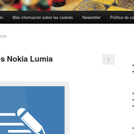
to
Más información sobre las cookies
Newsletter
Política de c
NOTE
os Nokia Lumia
1