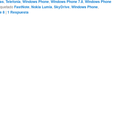
ias
,
Telefonía
,
Windows Phone
,
Windows Phone 7.8
,
Windows Phone
iquetado
FastNote
,
Nokia Lumia
,
SkyDrive
,
Windows Phone
,
e 8
|
1
Respuesta