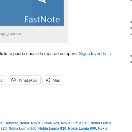
logo_FastNote
Note
te puede sacar de mas de un apuro.
Sigue leyendo
→
co
WhatsApp
Más
re
,
General
,
Nokia
,
Nokia Lumia 520
,
Nokia Lumia 610
,
Nokia Lumia
 720
,
Nokia Lumia 800
,
Nokia Lumia 820
,
Nokia Lumia 900
,
Nokia