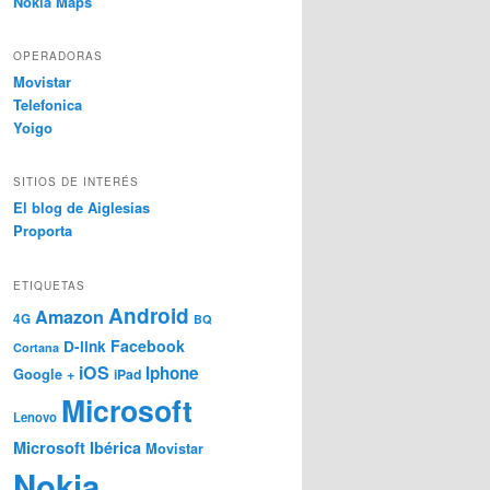
Nokia Maps
OPERADORAS
Movistar
Telefonica
Yoigo
SITIOS DE INTERÉS
El blog de Aiglesias
Proporta
ETIQUETAS
Android
Amazon
4G
BQ
Facebook
D-link
Cortana
iOS
Iphone
Google +
iPad
Microsoft
Lenovo
Microsoft Ibérica
Movistar
Nokia