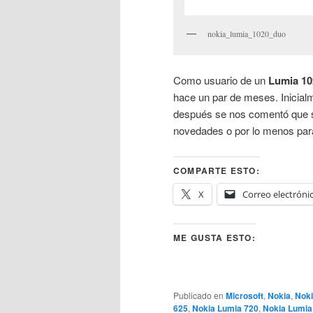
nokia_lumia_1020_duo
Como usuario de un
Lumia 10
hace un par de meses. Inicial
después se nos comentó que se
novedades o por lo menos para
COMPARTE ESTO:
X
Correo electróni
ME GUSTA ESTO:
Publicado en
Microsoft
,
Nokia
,
Noki
625
,
Nokia Lumia 720
,
Nokia Lumia