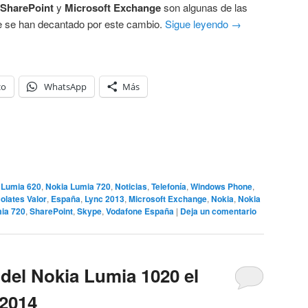
SharePoint
y
Microsoft Exchange
son algunas de las
ue se han decantado por este cambio.
Sigue leyendo
→
co
WhatsApp
Más
 Lumia 620
,
Nokia Lumia 720
,
Noticias
,
Telefonía
,
Windows Phone
,
olates Valor
,
España
,
Lync 2013
,
Microsoft Exchange
,
Nokia
,
Nokia
ia 720
,
SharePoint
,
Skype
,
Vodafone España
|
Deja un comentario
 del Nokia Lumia 1020 el
 2014