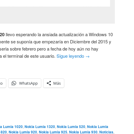
20
llevo esperando la ansiada actualización a Windows 10
mente se suponía que empezaría en Diciembre del 2015 y
ria sobre febrero pero a fecha de hoy aún no hay
 el terminal de este usuario.
Sigue leyendo
→
co
WhatsApp
Más
a Lumia 1020
,
Nokia Lumia 1320
,
Nokia Lumia 520
,
Nokia Lumia
 820
,
Nokia Lumia 920
,
Nokia Lumia 925
,
Nokia Lumia 930
,
Noticias
,