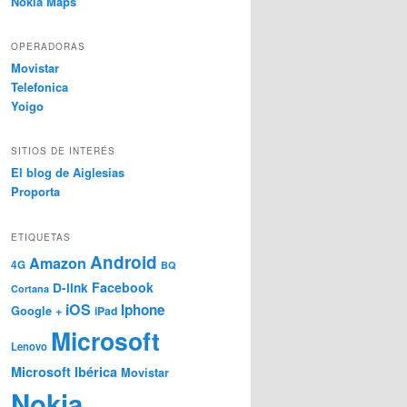
Nokia Maps
OPERADORAS
Movistar
Telefonica
Yoigo
SITIOS DE INTERÉS
El blog de Aiglesias
Proporta
ETIQUETAS
Android
Amazon
4G
BQ
Facebook
D-link
Cortana
iOS
Iphone
Google +
iPad
Microsoft
Lenovo
Microsoft Ibérica
Movistar
Nokia