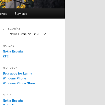
ookies
Servicios
CATEGORÍAS
Categorías
MARCAS
Nokia España
ZTE
MICROSOFT
Beta apps for Lumia
Windons Phone
Windons Phone Store
NOKIA
Nokia España