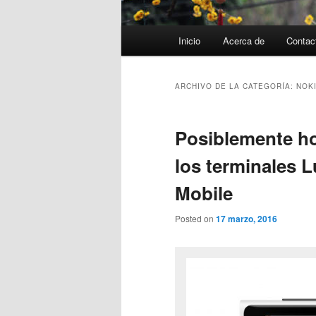
Menú
Inicio
Acerca de
Contac
principal
ARCHIVO DE LA CATEGORÍA:
NOKI
Posiblemente ho
los terminales 
Mobile
Posted on
17 marzo, 2016