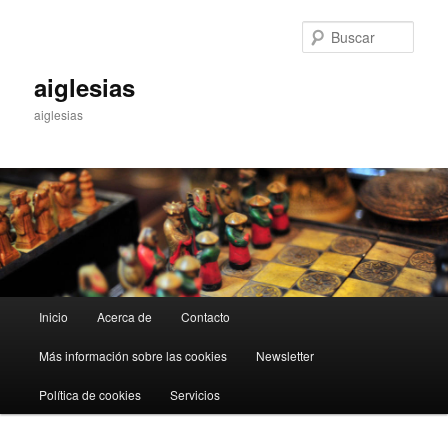
Ir
Ir
al
al
Busc
contenido
contenido
principal
secundario
aiglesias
aiglesias
Menú
Inicio
Acerca de
Contacto
principal
Más información sobre las cookies
Newsletter
Política de cookies
Servicios