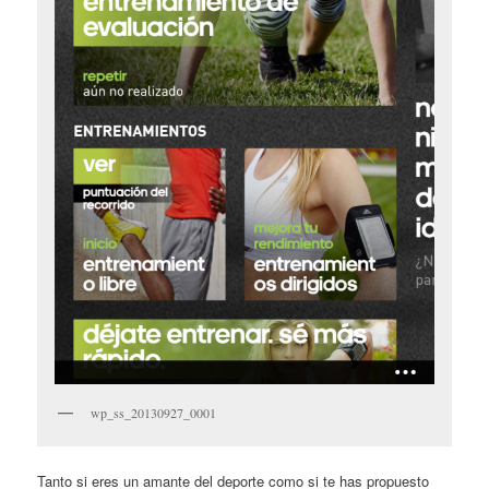
wp_ss_20130927_0001
Tanto si eres un amante del deporte como si te has propuesto