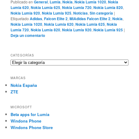
Publicado en
General
,
Lumia
,
Nokia
,
Nokia Lumia 1020
,
Nokia
Lumia 620
,
Nokia Lumia 625
,
Nokia Lumia 720
,
Nokia Lumia 820
,
Nokia Lumia 920
,
Nokia Lumia 925
,
Noticias
,
Sin categoría
|
Etiquetado
Adidas
,
Falcon Elite 2
,
MiAdidas Falcon Elite 2
,
Nokia
,
Nokia Lumia 1020
,
Nokia Lumia 620
,
Nokia Lumia 625
,
Nokia
Lumia 720
,
Nokia Lumia 820
,
Nokia Lumia 920
,
Nokia Lumia 925
|
Deja un comentario
CATEGORÍAS
Categorías
MARCAS
Nokia España
ZTE
MICROSOFT
Beta apps for Lumia
Windons Phone
Windons Phone Store