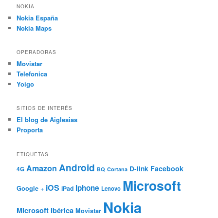
NOKIA
Nokia España
Nokia Maps
OPERADORAS
Movistar
Telefonica
Yoigo
SITIOS DE INTERÉS
El blog de Aiglesias
Proporta
ETIQUETAS
Android
Amazon
Facebook
D-link
4G
BQ
Cortana
Microsoft
iOS
Iphone
Google +
iPad
Lenovo
Nokia
Microsoft Ibérica
Movistar