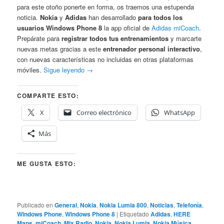
para este otoño ponerte en forma, os traemos una estupenda
noticia.
Nokia
y
Adidas
han desarrollado
para todos los
usuarios
Windows Phone 8
la app oficial de
Adidas miCoach
.
Prepárate para
registrar todos tus entrenamientos
y marcarte
nuevas metas gracias a este
entrenador personal interactivo
,
con nuevas características no incluidas en otras plataformas
móviles.
Sigue leyendo
→
COMPARTE ESTO:
X
Correo electrónico
WhatsApp
Más
ME GUSTA ESTO:
Publicado en
General
,
Nokia
,
Nokia Lumia 800
,
Noticias
,
Telefonía
,
Windows Phone
,
Windows Phone 8
|
Etiquetado
Adidas
,
HERE
Maps
,
miCoach
,
Mix Radio
,
Nokia
,
Nokia Lumia
,
Nokia Música
,