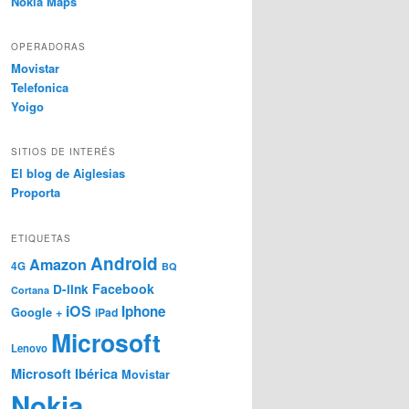
Nokia Maps
OPERADORAS
Movistar
Telefonica
Yoigo
SITIOS DE INTERÉS
El blog de Aiglesias
Proporta
ETIQUETAS
Android
Amazon
4G
BQ
Facebook
D-link
Cortana
iOS
Iphone
Google +
iPad
Microsoft
Lenovo
Microsoft Ibérica
Movistar
Nokia