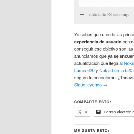
nokia-lumia-920-color-range
Ya sabes que una de las princ
experiencia de usuario
con ca
conseguir ese objetivo son las
anunciamos que
ya se encuen
actualización que llega al
Noki
Lumia 620
y
Nokia Lumia 520
seguro te encantarán. ¿Todav
Sigue leyendo
→
COMPARTE ESTO:
X
Correo electróni
ME GUSTA ESTO: