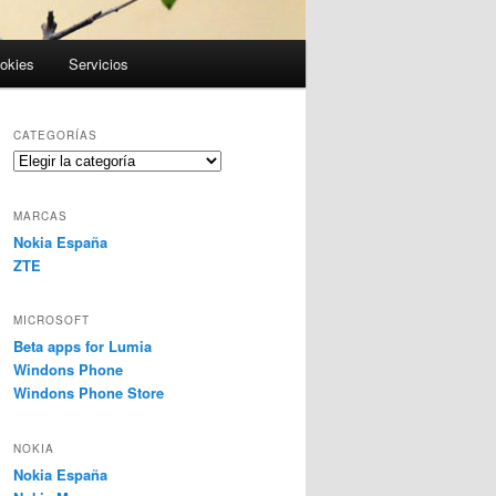
ookies
Servicios
CATEGORÍAS
Categorías
MARCAS
Nokia España
ZTE
MICROSOFT
Beta apps for Lumia
Windons Phone
Windons Phone Store
NOKIA
Nokia España