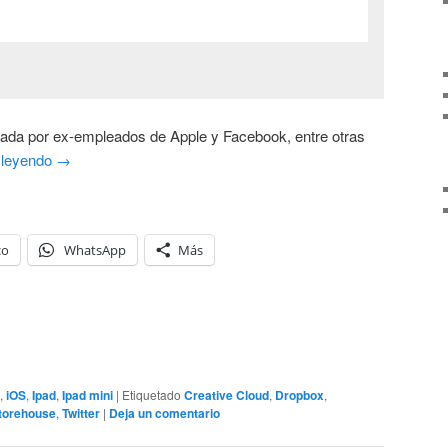
ñada por ex-empleados de Apple y Facebook, entre otras
 leyendo
→
co
WhatsApp
Más
,
iOS
,
Ipad
,
Ipad mini
|
Etiquetado
Creative Cloud
,
Dropbox
,
torehouse
,
Twitter
|
Deja un comentario