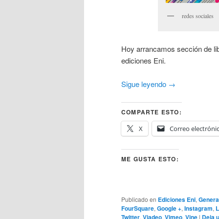
redes sociales
Hoy arrancamos sección de lib
ediciones Eni.
Sigue leyendo
→
COMPARTE ESTO:
X
Correo electróni
ME GUSTA ESTO:
Publicado en
Ediciones Eni
,
Genera
FourSquare
,
Google +
,
Instagram
,
L
Twitter
,
Viadeo
,
Vimeo
,
Vine
|
Deja 