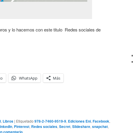
ros y lo hacemos con este titulo Redes sociales de
co
WhatsApp
Más
l
,
Libros
|
Etiquetado
978-2-7460-9519-9
,
Ediciones Eni
,
Facebook
,
inkedIn
,
Pinterest
,
Redes sociales
,
Secret
,
Slideshare
,
snapchat
,
un comentario