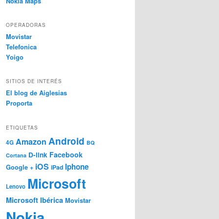
Nokia Maps
OPERADORAS
Movistar
Telefonica
Yoigo
SITIOS DE INTERÉS
El blog de Aiglesias
Proporta
ETIQUETAS
Android
Amazon
4G
BQ
Facebook
D-link
Cortana
iOS
Iphone
Google +
iPad
Microsoft
Lenovo
Microsoft Ibérica
Movistar
Nokia