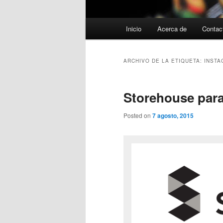
Menú
Inicio
Acerca de
Contac
principal
ARCHIVO DE LA ETIQUETA:
INSTA
Storehouse par
Posted on
7 agosto, 2015