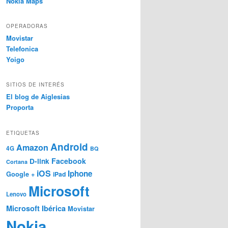
Nokia Maps
OPERADORAS
Movistar
Telefonica
Yoigo
SITIOS DE INTERÉS
El blog de Aiglesias
Proporta
ETIQUETAS
Android
Amazon
4G
BQ
Facebook
D-link
Cortana
iOS
Iphone
Google +
iPad
Microsoft
Lenovo
Microsoft Ibérica
Movistar
Nokia