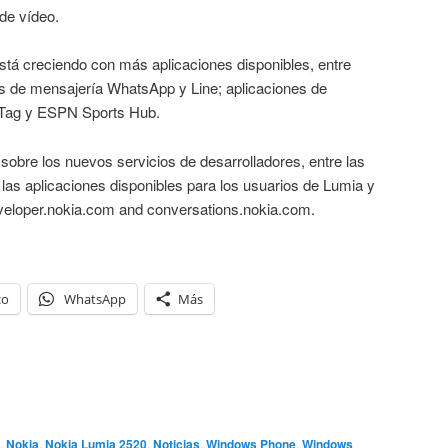
 de vídeo.
tá creciendo con más aplicaciones disponibles, entre
nes de mensajería WhatsApp y Line; aplicaciones de
cTag y ESPN Sports Hub.
obre los nuevos servicios de desarrolladores, entre las
as aplicaciones disponibles para los usuarios de Lumia y
developer.nokia.com and conversations.nokia.com.
co
WhatsApp
Más
,
Nokia
,
Nokia Lumia 2520
,
Noticias
,
Windows Phone
,
Windows