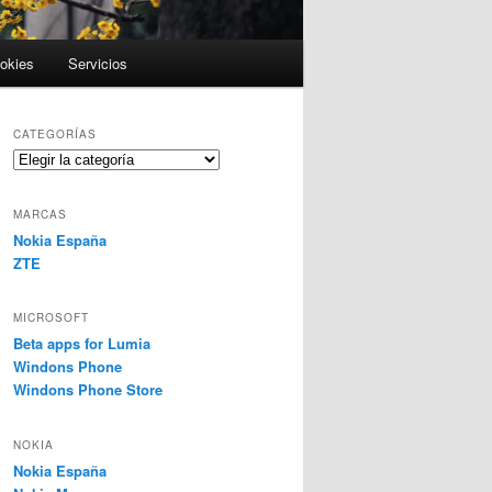
ookies
Servicios
CATEGORÍAS
Categorías
MARCAS
Nokia España
ZTE
MICROSOFT
Beta apps for Lumia
Windons Phone
Windons Phone Store
NOKIA
Nokia España