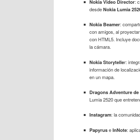
Nokia Video Director
: 
desde
Nokia Lumia 252
Nokia Beamer
: compart
con amigos, al proyectar 
con HTML5. Incluye docum
la cámara.
Nokia Storytelle
r: inte
información de localizac
en un mapa.
Dragons Adventure de
Lumia 2520 que entretendr
Instagram
: la comunidad
Papyrus
e
InNote
: apli