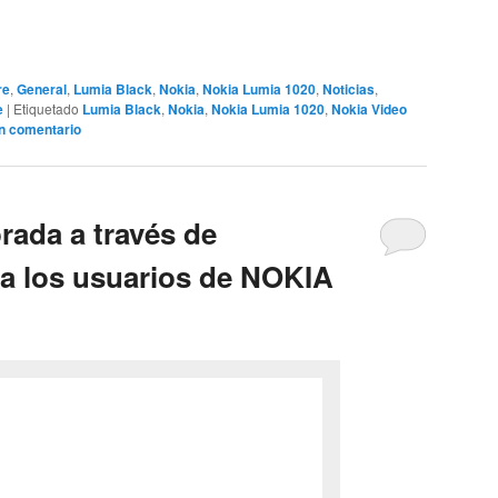
re
,
General
,
Lumia Black
,
Nokia
,
Nokia Lumia 1020
,
Noticias
,
e
|
Etiquetado
Lumia Black
,
Nokia
,
Nokia Lumia 1020
,
Nokia Video
n comentario
rada a través de
ra los usuarios de NOKIA