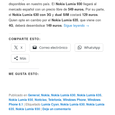
disponibles en nuestro país. El
Nokia Lumia 930
llegará al
mercado español con un precio libre de
549 euros.
Por su parte,
el
Nokia Lumia 630 con 3G
y
dual SIM
costará
129 euros
.
Quien opte en cambio por el
Nokia Lumia 635
, que viene con
4G
, deberá desembolsar
149 euros
.
Sigue leyendo
→
COMPARTE ESTO:
X
Correo electrónico
WhatsApp
Más
ME GUSTA ESTO:
Publicado en
General
,
Nokia
,
Nokia Lumia 630
,
Nokia Lumia 635
,
Nokia Lumia 930
,
Noticias
,
Telefonía
,
Windows Phone
,
Windows
Phone 8.1
|
Etiquetado
Lumia Cyan
,
Nokia Lumia 630
,
Nokia Lumia
635
,
Nokia Lumia 930
|
Deja un comentario