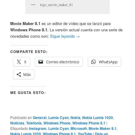
logo_movie_maker_81
Movie Maker 8.1
es un editor de vídeo que se lanzó para
Windows Phone 8.1
, La versión actual cuenta con una serie de
novedades como son:
Sigue leyendo
→
COMPARTE ESTO:
X
Correo electrónico
WhatsApp
Más
ME GUSTA ESTO:
Publicado en
General
,
Lumia Cyan
,
Nokia
,
Nokia Lumia 1020
,
Noticias
,
Telefonía
,
Windows Phone
,
Windows Phone 8.1
|
Etiquetado
Instagram
,
Lumia Cyan
,
Microsoft
,
Movie Maker 8.1
,
Nokia Lumia 1020
,
Windows Phone 8.1
,
YouTube
|
Deja un