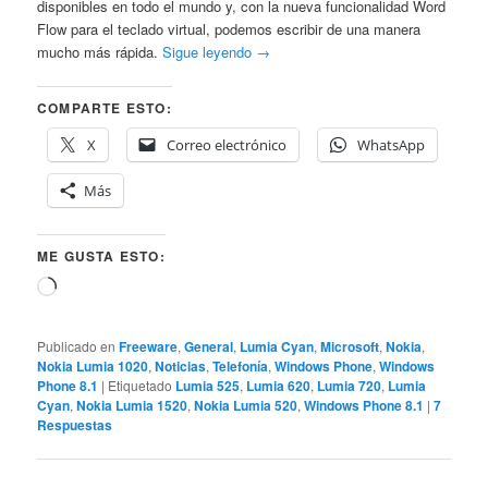
disponibles en todo el mundo y, con la nueva funcionalidad Word
Flow para el teclado virtual, podemos escribir de una manera
mucho más rápida.
Sigue leyendo
→
COMPARTE ESTO:
X
Correo electrónico
WhatsApp
Más
ME GUSTA ESTO:
Cargando...
Publicado en
Freeware
,
General
,
Lumia Cyan
,
Microsoft
,
Nokia
,
Nokia Lumia 1020
,
Noticias
,
Telefonía
,
Windows Phone
,
Windows
Phone 8.1
|
Etiquetado
Lumia 525
,
Lumia 620
,
Lumia 720
,
Lumia
Cyan
,
Nokia Lumia 1520
,
Nokia Lumia 520
,
Windows Phone 8.1
|
7
Respuestas