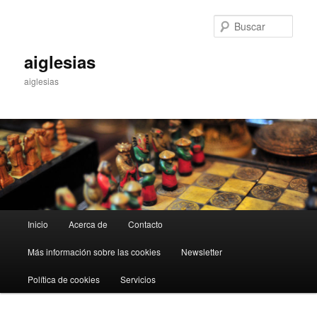
Ir
Ir
al
al
Busc
contenido
contenido
principal
secundario
aiglesias
aiglesias
Menú
Inicio
Acerca de
Contacto
principal
Más información sobre las cookies
Newsletter
Política de cookies
Servicios