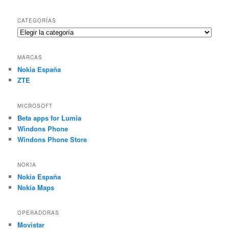
CATEGORÍAS
Categorías
MARCAS
Nokia España
ZTE
MICROSOFT
Beta apps for Lumia
Windons Phone
Windons Phone Store
NOKIA
Nokia España
Nokia Maps
OPERADORAS
Movistar