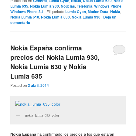
Publicado en
General
,
Lumia Cyan
,
Nokia
,
Nokia Lumia 630
,
Nokia
Lumia 635
,
Nokia Lumia 930
,
Noticias
,
Telefonía
,
Windows Phone
,
Windows Phone 8.1
|
Etiquetado
Lumia Cyan
,
Motion Data
,
Nokia
,
Nokia Lumia 610
,
Nokia Lumia 630
,
Nokia Lumia 930
|
Deja un
comentario
Nokia España confirma
precios del Nokia Lumia 930,
Nokia Lumia 630 y Nokia
Lumia 635
Posted on
3 abril, 2014
nokia_lumia_635_color
Nokia España
ha confirmado los precios a los que estarán