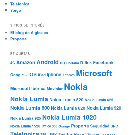
Telefonica
Yoigo
SITIOS DE INTERÉS
El blog de Aiglesias
Proporta
ETIQUETAS
Android
Amazon
Facebook
D-link
4G
BQ
Cortana
Microsoft
iOS
Iphone
Google +
iPad
Lenovo
Nokia
Microsoft Ibérica
Movistar
Nokia Lumia
Nokia Lumia 520
Nokia Lumia 625
Nokia Lumia 800
Nokia Lumia 920
Nokia Lumia 820
Nokia Lumia 1020
Nokia Lumia 925
Proporta
Seguridad
SPC
Nokia Lumia 1520
Office 365
Orange
Telefonica
TP-LINK
Twitter
Video
VMware
Vodafone