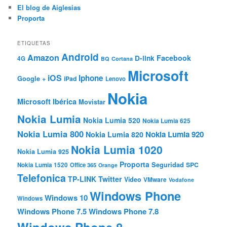
El blog de Aiglesias
Proporta
ETIQUETAS
Android
Amazon
Facebook
D-link
4G
BQ
Cortana
Microsoft
iOS
Iphone
Google +
iPad
Lenovo
Nokia
Microsoft Ibérica
Movistar
Nokia Lumia
Nokia Lumia 520
Nokia Lumia 625
Nokia Lumia 800
Nokia Lumia 920
Nokia Lumia 820
Nokia Lumia 1020
Nokia Lumia 925
Proporta
Seguridad
SPC
Nokia Lumia 1520
Office 365
Orange
Telefonica
TP-LINK
Twitter
Video
VMware
Vodafone
Windows Phone
Windows 10
Windows
Windows Phone 7.5
Windows Phone 7.8