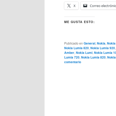
X
Correo electróni
ME GUSTA ESTO:
Publicado en
General
,
Nokia
,
Nokia
Nokia Lumia 820
,
Nokia Lumia 920
Amber
,
Nokia Lumi
,
Nokia Lumia 1
Lumia 720
,
Nokia Lumia 820
,
Nokia
comentario