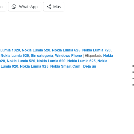
co
WhatsApp
Más
 Lumia 1020
,
Nokia Lumia 520
,
Nokia Lumia 625
,
Nokia Lumia 720
,
,
Nokia Lumia 925
,
Sin categoría
,
Windows Phone
|
Etiquetado
Nokia
020
,
Nokia Lumia 520
,
Nokia Lumia 620
,
Nokia Lumia 625
,
Nokia
 Lumia 920
,
Nokia Lumia 925
,
Nokia Smart Cam
|
Deja un