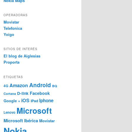
Nokia Maps
OPERADORAS
Movistar
Telefonica
Yoigo
SITIOS DE INTERÉS
El blog de Aiglesias
Proporta
ETIQUETAS
Android
Amazon
4G
BQ
Facebook
D-link
Cortana
iOS
Iphone
Google +
iPad
Microsoft
Lenovo
Microsoft Ibérica
Movistar
Nokia