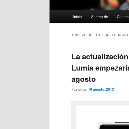
Menú
Inicio
Acerca de
Contac
principal
ARCHIVO DE LA ETIQUETA:
NOKIA
La actualizació
Lumia empezaría
agosto
Posted on
16 agosto, 2013