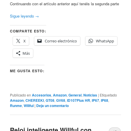
Continuando con el artículo anterior aquí tenéis la segunda parte
Sigue leyendo
→
COMPARTE ESTO:
X
Correo electrónico
WhatsApp
Más
ME GUSTA ESTO:
Publicado en
Accesorios
,
Amazon
,
General
,
Noticias
|
Etiquetado
Amazon
,
CHEREEKI
,
GT08
,
GV68
,
ID107Plus HR
,
IP67
,
IP68
,
Runme
,
Willful
|
Deja un comentario
Reloj inteligente Willful con