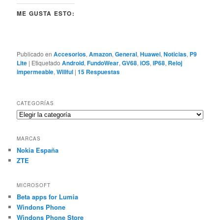
ME GUSTA ESTO:
Publicado en
Accesorios
,
Amazon
,
General
,
Huawei
,
Noticias
,
P9
Lite
|
Etiquetado
Android
,
FundoWear
,
GV68
,
iOS
,
IP68
,
Reloj
impermeable
,
Willful
|
15
Respuestas
CATEGORÍAS
Categorías
MARCAS
Nokia España
ZTE
MICROSOFT
Beta apps for Lumia
Windons Phone
Windons Phone Store