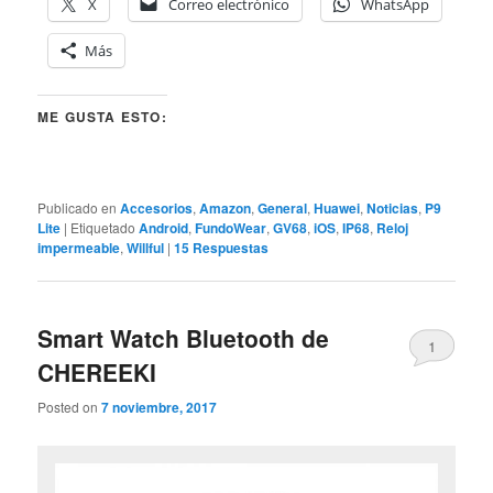
X
Correo electrónico
WhatsApp
Más
ME GUSTA ESTO:
Publicado en
Accesorios
,
Amazon
,
General
,
Huawei
,
Noticias
,
P9
Lite
|
Etiquetado
Android
,
FundoWear
,
GV68
,
iOS
,
IP68
,
Reloj
impermeable
,
Willful
|
15
Respuestas
Smart Watch Bluetooth de
1
CHEREEKI
Posted on
7 noviembre, 2017