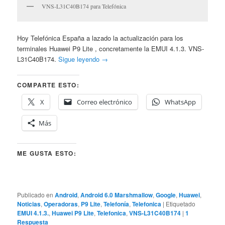
VNS-L31C40B174 para Telefónica
Hoy Telefónica España a lazado la actualización para los
terminales Huawei P9 Lite , concretamente la EMUI 4.1.3. VNS-
L31C40B174.
Sigue leyendo
→
COMPARTE ESTO:
X
Correo electrónico
WhatsApp
Más
ME GUSTA ESTO:
Publicado en
Android
,
Android 6.0 Marshmallow
,
Google
,
Huawei
,
Noticias
,
Operadoras
,
P9 Lite
,
Telefonía
,
Telefonica
|
Etiquetado
EMUI 4.1.3.
,
Huawei P9 Lite
,
Telefonica
,
VNS-L31C40B174
|
1
Respuesta