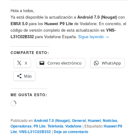
Hola a todos,
Ya está disponible la actualización a
Android 7.0 (Nougat)
con
EMUI 5.0
para los
Huawei P9 Lite
de Vodafone. En concreto, el
código de versión completo de esta actualización es
VNS-
L31C02B332
para Vodafone España.
Sigue leyendo
→
COMPARTE ESTO:
X
Correo electrónico
WhatsApp
Más
ME GUSTA ESTO:
Cargando...
Publicado en
Android 7.0 (Nougat)
,
General
,
Huawei
,
Noticias
,
Operadoras
,
P9 Lite
,
Telefonía
,
Vodafone
|
Etiquetado
Huawei P9
Lite
,
VNS-L31C02B332
|
Deja un comentario