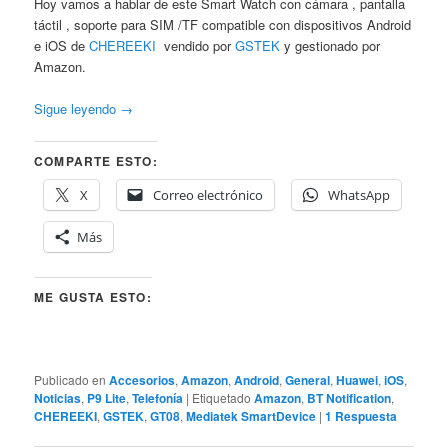
Hoy vamos a hablar de este Smart Watch con cámara , pantalla
táctil , soporte para SIM /TF compatible con dispositivos Android
e iOS de
CHEREEKI
vendido por
GSTEK
y gestionado por
Amazon.
Sigue leyendo
→
COMPARTE ESTO:
X
Correo electrónico
WhatsApp
Más
ME GUSTA ESTO:
Publicado en
Accesorios
,
Amazon
,
Android
,
General
,
Huawei
,
iOS
,
Noticias
,
P9 Lite
,
Telefonía
|
Etiquetado
Amazon
,
BT Notification
,
CHEREEKI
,
GSTEK
,
GT08
,
Mediatek SmartDevice
|
1
Respuesta