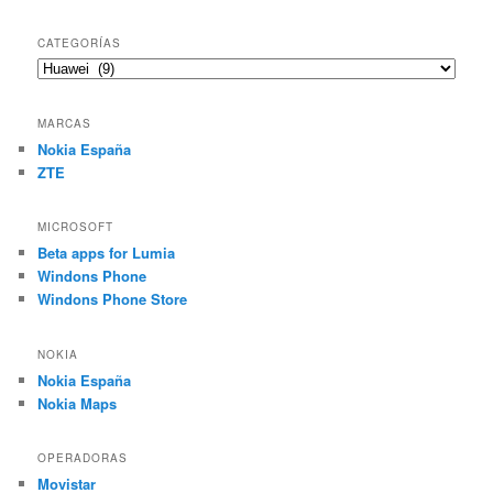
CATEGORÍAS
Categorías
MARCAS
Nokia España
ZTE
MICROSOFT
Beta apps for Lumia
Windons Phone
Windons Phone Store
NOKIA
Nokia España
Nokia Maps
OPERADORAS
Movistar