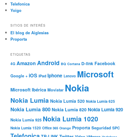
Telefonica
Yoigo
SITIOS DE INTERÉS
El blog de Aiglesias
Proporta
ETIQUETAS
Android
Amazon
Facebook
D-link
4G
BQ
Cortana
Microsoft
iOS
Iphone
Google +
iPad
Lenovo
Nokia
Microsoft Ibérica
Movistar
Nokia Lumia
Nokia Lumia 520
Nokia Lumia 625
Nokia Lumia 800
Nokia Lumia 920
Nokia Lumia 820
Nokia Lumia 1020
Nokia Lumia 925
Proporta
Seguridad
SPC
Nokia Lumia 1520
Office 365
Orange
Telefonica
TP-LINK
Twitter
Video
VMware
Vodafone