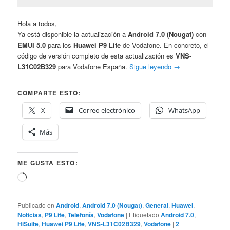
Hola a todos,
Ya está disponible la actualización a
Android 7.0 (Nougat)
con
EMUI 5.0
para los
Huawei P9 Lite
de Vodafone. En concreto, el
código de versión completo de esta actualización es
VNS-
L31C02B329
para Vodafone España.
Sigue leyendo
→
COMPARTE ESTO:
X
Correo electrónico
WhatsApp
Más
ME GUSTA ESTO:
Cargando...
Publicado en
Android
,
Android 7.0 (Nougat)
,
General
,
Huawei
,
Noticias
,
P9 Lite
,
Telefonía
,
Vodafone
|
Etiquetado
Android 7.0
,
HiSuite
,
Huawei P9 Lite
,
VNS-L31C02B329
,
Vodafone
|
2