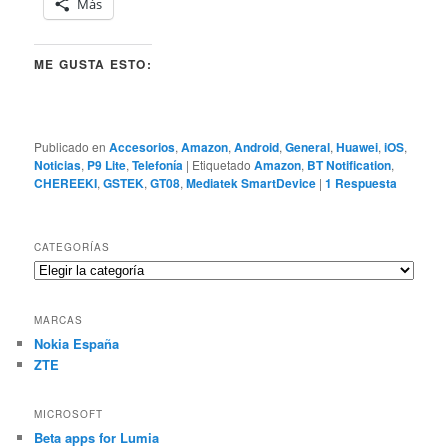
Más
ME GUSTA ESTO:
Publicado en
Accesorios
,
Amazon
,
Android
,
General
,
Huawei
,
iOS
,
Noticias
,
P9 Lite
,
Telefonía
|
Etiquetado
Amazon
,
BT Notification
,
CHEREEKI
,
GSTEK
,
GT08
,
Mediatek SmartDevice
|
1
Respuesta
CATEGORÍAS
Categorías
MARCAS
Nokia España
ZTE
MICROSOFT
Beta apps for Lumia