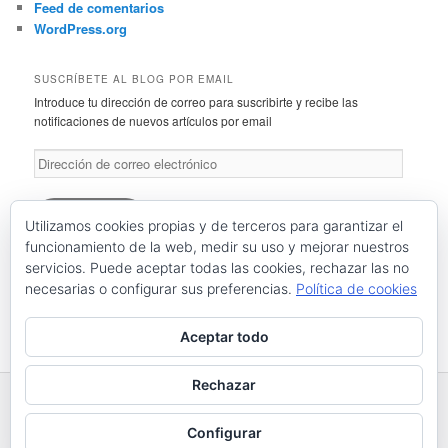
Feed de comentarios
WordPress.org
SUSCRÍBETE AL BLOG POR EMAIL
Introduce tu dirección de correo para suscribirte y recibe las
notificaciones de nuevos artículos por email
Dirección
de
correo
electrónico
Suscríbete
Utilizamos cookies propias y de terceros para garantizar el
funcionamiento de la web, medir su uso y mejorar nuestros
servicios. Puede aceptar todas las cookies, rechazar las no
Únete a otros 46 suscriptores
necesarias o configurar sus preferencias.
Política de cookies
RSS: Entradas
RSS: Comentarios
Aceptar todo
Rechazar
Funciona gracias a WordPress
Configurar