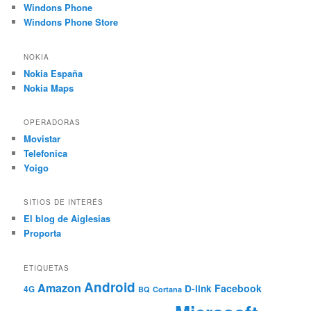
Windons Phone
Windons Phone Store
NOKIA
Nokia España
Nokia Maps
OPERADORAS
Movistar
Telefonica
Yoigo
SITIOS DE INTERÉS
El blog de Aiglesias
Proporta
ETIQUETAS
Android
Amazon
Facebook
D-link
4G
BQ
Cortana