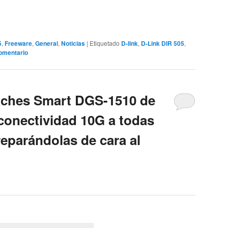
5
,
Freeware
,
General
,
Noticias
|
Etiquetado
D-link
,
D-Link DIR 505
,
omentario
tches Smart DGS-1510 de
 conectividad 10G a todas
reparándolas de cara al