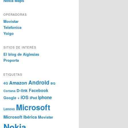
Nokia Maps
OPERADORAS
Movistar
Telefonica
Yoigo
SITIOS DE INTERÉS
El blog de Aiglesias
Proporta
ETIQUETAS
Android
Amazon
4G
BQ
Facebook
D-link
Cortana
iOS
Iphone
Google +
iPad
Microsoft
Lenovo
Microsoft Ibérica
Movistar
Nokia