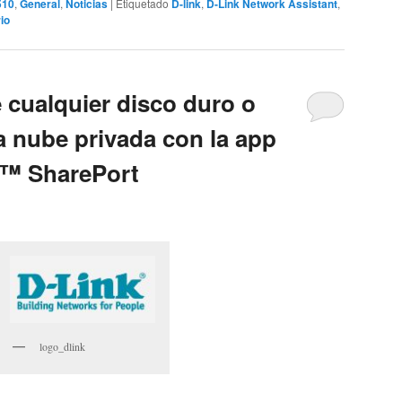
510
,
General
,
Noticias
|
Etiquetado
D-link
,
D-Link Network Assistant
,
io
 cualquier disco duro o
a nube privada con la app
k™ SharePort
logo_dlink