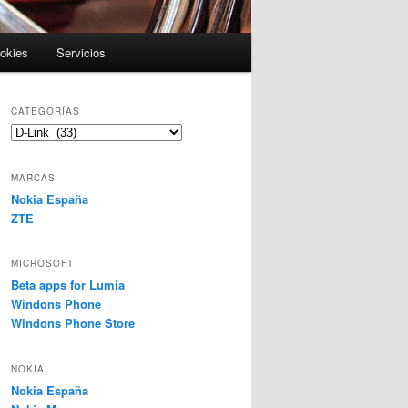
ookies
Servicios
CATEGORÍAS
Categorías
MARCAS
Nokia España
ZTE
MICROSOFT
Beta apps for Lumia
Windons Phone
Windons Phone Store
NOKIA
Nokia España