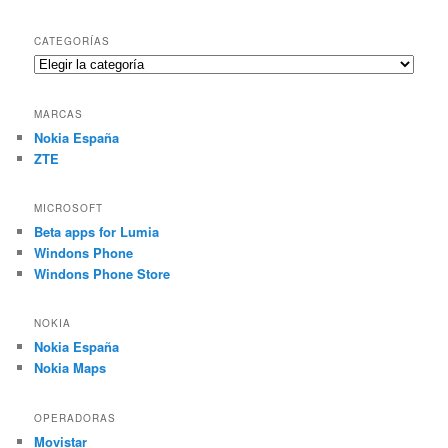
CATEGORÍAS
Categorías
MARCAS
Nokia España
ZTE
MICROSOFT
Beta apps for Lumia
Windons Phone
Windons Phone Store
NOKIA
Nokia España
Nokia Maps
OPERADORAS
Movistar