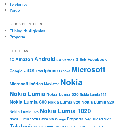
Telefonica
Yoigo
SITIOS DE INTERÉS
El blog de Aiglesias
Proporta
ETIQUETAS
Android
Amazon
Facebook
D-link
4G
BQ
Cortana
Microsoft
iOS
Iphone
Google +
iPad
Lenovo
Nokia
Microsoft Ibérica
Movistar
Nokia Lumia
Nokia Lumia 520
Nokia Lumia 625
Nokia Lumia 800
Nokia Lumia 920
Nokia Lumia 820
Nokia Lumia 1020
Nokia Lumia 925
Proporta
Seguridad
SPC
Nokia Lumia 1520
Office 365
Orange
Telefonica
TP-LINK
Twitter