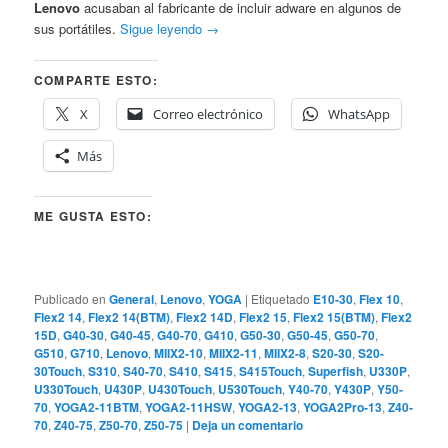
Lenovo
acusaban al fabricante de incluir adware en algunos de
sus portátiles.
Sigue leyendo
→
COMPARTE ESTO:
X
Correo electrónico
WhatsApp
Más
ME GUSTA ESTO:
Publicado en
General
,
Lenovo
,
YOGA
|
Etiquetado
E10-30
,
Flex 10
,
Flex2 14
,
Flex2 14(BTM)
,
Flex2 14D
,
Flex2 15
,
Flex2 15(BTM)
,
Flex2
15D
,
G40-30
,
G40-45
,
G40-70
,
G410
,
G50-30
,
G50-45
,
G50-70
,
G510
,
G710
,
Lenovo
,
MIIX2-10
,
MIIX2-11
,
MIIX2-8
,
S20-30
,
S20-
30Touch
,
S310
,
S40-70
,
S410
,
S415
,
S415Touch
,
Superfish
,
U330P
,
U330Touch
,
U430P
,
U430Touch
,
U530Touch
,
Y40-70
,
Y430P
,
Y50-
70
,
YOGA2-11BTM
,
YOGA2-11HSW
,
YOGA2-13
,
YOGA2Pro-13
,
Z40-
70
,
Z40-75
,
Z50-70
,
Z50-75
|
Deja un comentario